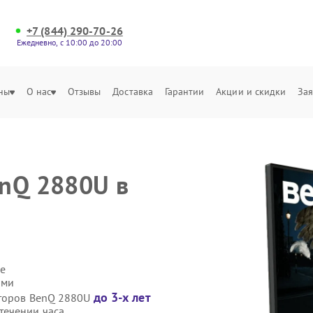
+7 (844) 290-70-26
Ежедневно, с 10:00 до 20:00
ны
О нас
Отзывы
Доставка
Гарантии
Акции и скидки
Зая
nQ 2880U в
е
ами
до 3-х лет
иторов BenQ 2880U
течении часа