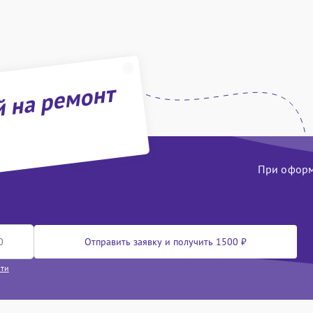
й на ремонт
При оформл
Отправить заявку и получить 1500 ₽
сти