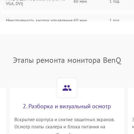
60 мин
1 год
VGA, DVI)
Неисправность кнопок управления
60 мин
1 год
Поломка инвертора
60 мин
1 год
Повреждение кабеля питания
60 мин
1 год
Этапы ремонта монитора BenQ
Неисправность системы защиты от
60 мин
1 год
перегрузок
Поломка системы автоматического
60 мин
1 год
отключения
2. Разборка и визуальный осмотр
Неисправность системы защиты от
60 мин
1 год
короткого замыкания
Вскрытие корпуса и снятие защитных экранов.
Осмотр платы скалера и блока питания на
К
наличие вздутых конденсаторов, прогаров,