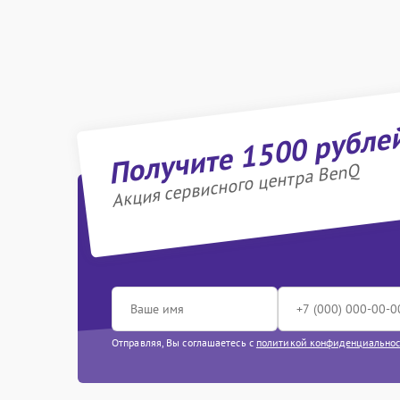
Получите 1500 рубле
Акция сервисного центра BenQ
Отправляя, Вы соглашаетесь с
политикой конфиденциально