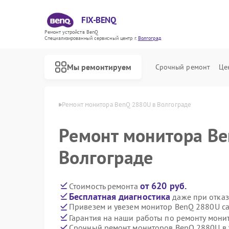
FIX-BENQ
Ремонт устройств BenQ
Специализированный cервисный центр г.
Волгоград
Мы ремонтируем
Срочный ремонт
Це
 BenQ в Волгограде
Ремонт монитора BenQ 2880U в Волгограде
Ремонт интерактивных панелей BenQ
Ремонт монитора Be
Волгограде
от 620 руб.
Стоимость ремонта
Бесплатная диагностика
даже при отказ
Привезем и увезем монитор BenQ 2880U с
Гарантия на наши работы по ремонту мон
Срочный ремонт мониторов BenQ 2880U в 