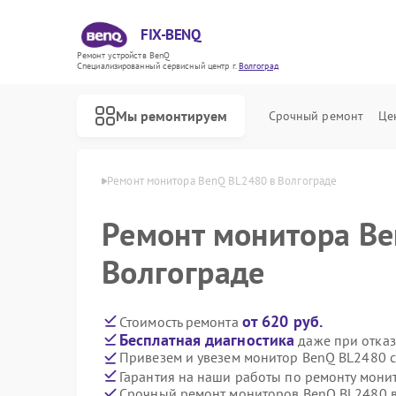
FIX-BENQ
Ремонт устройств BenQ
Специализированный cервисный центр г.
Волгоград
Мы ремонтируем
Срочный ремонт
Це
 BenQ в Волгограде
Ремонт монитора BenQ BL2480 в Волгограде
Ремонт интерактивных панелей BenQ
Ремонт монитора Be
Волгограде
от 620 руб.
Стоимость ремонта
Бесплатная диагностика
даже при отказ
Привезем и увезем монитор BenQ BL2480 
Гарантия на наши работы по ремонту мон
Срочный ремонт мониторов BenQ BL2480 в