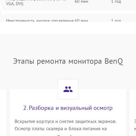
60 мин
1 год
VGA, DVI)
Неисправность кнопок управления
60 мин
1 год
Поломка инвертора
60 мин
1 год
Повреждение кабеля питания
60 мин
1 год
Этапы ремонта монитора BenQ
Неисправность системы защиты от
60 мин
1 год
перегрузок
Поломка системы автоматического
60 мин
1 год
отключения
2. Разборка и визуальный осмотр
Неисправность системы защиты от
60 мин
1 год
короткого замыкания
Вскрытие корпуса и снятие защитных экранов.
Осмотр платы скалера и блока питания на
К
наличие вздутых конденсаторов, прогаров,