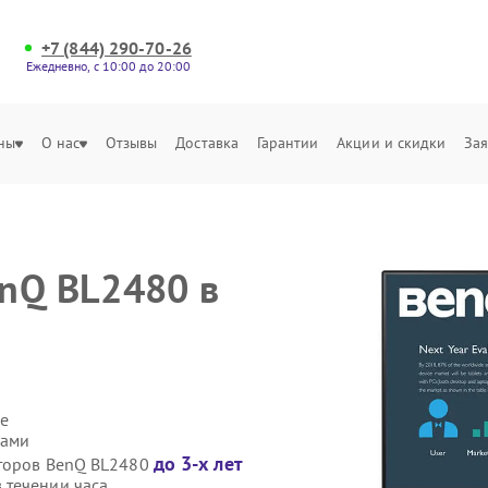
+7 (844) 290-70-26
Ежедневно, с 10:00 до 20:00
ны
О нас
Отзывы
Доставка
Гарантии
Акции и скидки
Зая
nQ BL2480 в
е
сами
до 3-х лет
иторов BenQ BL2480
 течении часа