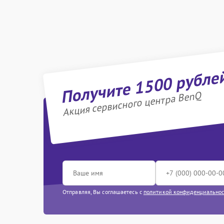
Получите 1500 рубле
Акция сервисного центра BenQ
Отправляя, Вы соглашаетесь с
политикой конфиденциально