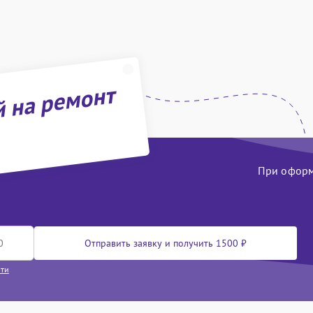
й на ремонт
При оформл
Отправить заявку и получить 1500 ₽
сти