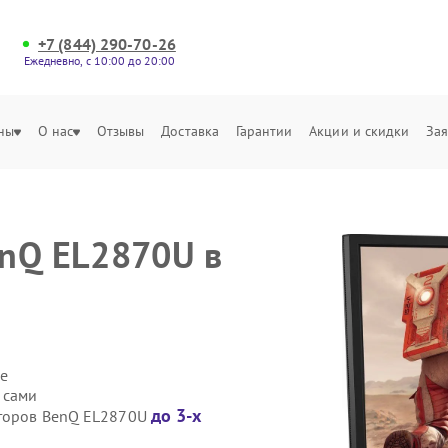
+7 (844) 290-70-26
Ежедневно, с 10:00 до 20:00
ны
О нас
Отзывы
Доставка
Гарантии
Акции и скидки
Зая
enQ EL2870U в
е
 сами
до 3-х
иторов BenQ EL2870U