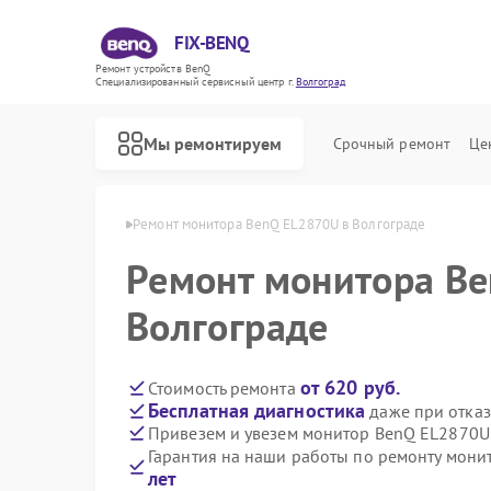
FIX-BENQ
Ремонт устройств BenQ
Специализированный cервисный центр г.
Волгоград
Мы ремонтируем
Срочный ремонт
Це
 BenQ в Волгограде
Ремонт монитора BenQ EL2870U в Волгограде
Ремонт монитора B
Ремонт интерактивных панелей BenQ
Волгограде
от 620 руб.
Стоимость ремонта
Бесплатная диагностика
даже при отказ
Привезем и увезем монитор BenQ EL2870U
Гарантия на наши работы по ремонту мон
лет