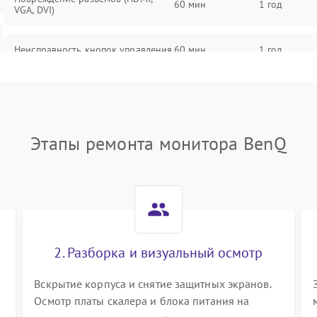
60 мин
1 год
VGA, DVI)
Неисправность кнопок управления
60 мин
1 год
Поломка инвертора
60 мин
1 год
Повреждение кабеля питания
60 мин
1 год
Этапы ремонта монитора BenQ
Неисправность системы защиты от
60 мин
1 год
перегрузок
Поломка системы автоматического
60 мин
1 год
отключения
2. Разборка и визуальный осмотр
Неисправность системы защиты от
60 мин
1 год
короткого замыкания
Вскрытие корпуса и снятие защитных экранов.
Осмотр платы скалера и блока питания на