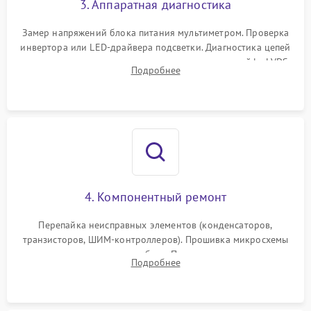
3. Аппаратная диагностика
Поломка системы защиты
1000 ₽
Подробнее →
от замыкания
Замер напряжений блока питания мультиметром. Проверка
инвертора или LED-драйвера подсветки. Диагностика цепей
питания скалера и тестирование сигналов на шлейфе LVDS
Подробнее
4. Компонентный ремонт
Перепайка неисправных элементов (конденсаторов,
транзисторов, ШИМ-контроллеров). Прошивка микросхемы
памяти при программных сбоях. При поломке подсветки —
Подробнее
разборка матрицы и замена выгоревших светодиодов.