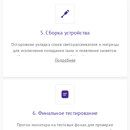
5. Сборка устройства
Осторожная укладка слоев светорассеивателя и матрицы
для исключения попадания пыли и появления засветов.
Надежное подключение шлейфов, фиксация плат и
Подробнее
аккуратное защелкивание пластикового корпуса монитора.
6. Финальное тестирование
Прогон монитора на тестовых фонах для проверки