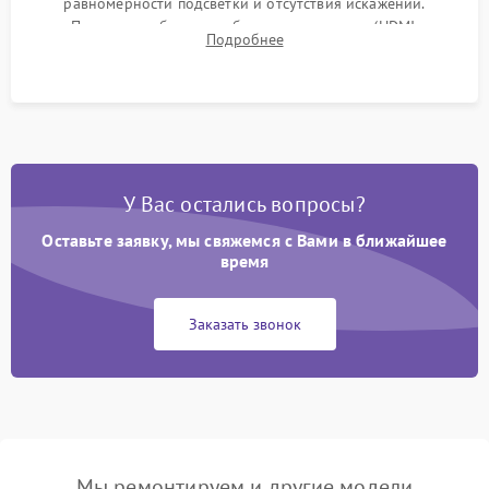
равномерности подсветки и отсутствия искажений.
Проверка работоспособности всех портов (HDMI,
Подробнее
DisplayPort, VGA) и кнопок управления под нагрузкой в
течение пары часов.
У Вас остались вопросы?
Оставьте заявку, мы свяжемся с Вами в ближайшее
время
Заказать звонок
Мы ремонтируем и другие модели