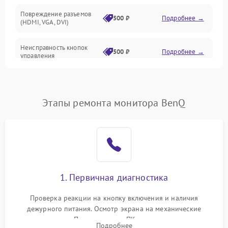
Повреждение разъемов
500 ₽
Подробнее →
(HDMI, VGA, DVI)
Неисправность кнопок
500 ₽
Подробнее →
управления
Поломка инвертора
1500 ₽
Подробнее →
Этапы ремонта монитора BenQ
Повреждение кабеля
500 ₽
Подробнее →
питания
Неисправность системы
1000 ₽
Подробнее →
защиты от перегрузок
Поломка системы
1. Первичная диагностика
автоматического
1000 ₽
Подробнее →
отключения
Проверка реакции на кнопку включения и наличия
дежурного питания. Осмотр экрана на механические
Неисправность системы
повреждения. Подключение к ПК для оценки вывода
защиты от короткого
1000 ₽
Подробнее →
Подробнее