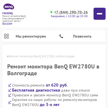
+7 (844) 290-70-26
FIX-BENQ
Ежедневно, с 10:00 до 20:00
Ремонт устройств BenQ
Специализированный
cервисный центр г.
Волгоград
Мы ремонтируем
Позвонить
граде
Ремонт монитора BenQ EW2780U в Волгограде
Ремонт интерактивных панелей BenQ
Ремонт монитора BenQ EW2780U в
Волгограде
от 620 руб.
Стоимость ремонта
Бесплатная диагностика
даже при отказе
Привезем и увезем монитор BenQ EW2780U сами
Гарантия на наши работы по ремонту мониторов
до 3-х лет
BenQ EW2780U