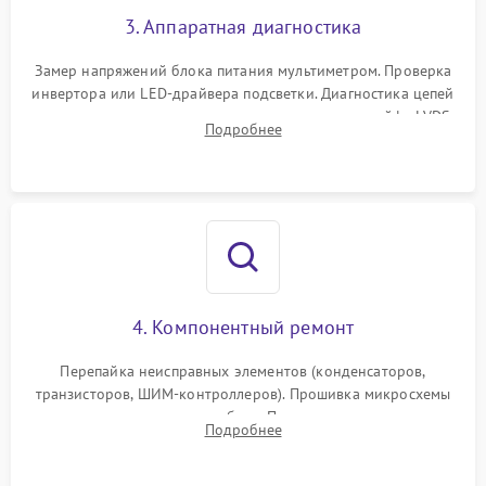
3. Аппаратная диагностика
Поломка системы защиты
1000 ₽
Подробнее →
от замыкания
Замер напряжений блока питания мультиметром. Проверка
инвертора или LED-драйвера подсветки. Диагностика цепей
питания скалера и тестирование сигналов на шлейфе LVDS
Подробнее
4. Компонентный ремонт
Перепайка неисправных элементов (конденсаторов,
транзисторов, ШИМ-контроллеров). Прошивка микросхемы
памяти при программных сбоях. При поломке подсветки —
Подробнее
разборка матрицы и замена выгоревших светодиодов.