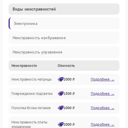
Виды неисправностей
Электроника
Неисправность изображения
Неисправность управления
Неисправности
Стоимость
Неисправность интерфейсов
Неисправность матрицы
2000 ₽
Подробнее →
Прочие неисправности
Повреждение подсветки
1500 ₽
Подробнее →
Неисправность звука
Поломка блока питания
1000 ₽
Подробнее →
Механические повреждения
Неисправность платы
2000 ₽
Подробнее →
управления