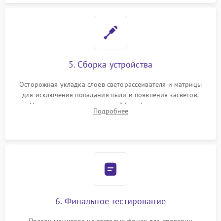
5. Сборка устройства
Осторожная укладка слоев светорассеивателя и матрицы
для исключения попадания пыли и появления засветов.
Надежное подключение шлейфов, фиксация плат и
Подробнее
аккуратное защелкивание пластикового корпуса монитора.
6. Финальное тестирование