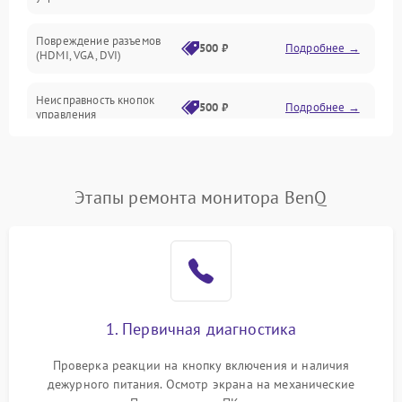
Повреждение разъемов
500 ₽
Подробнее →
(HDMI, VGA, DVI)
Неисправность кнопок
500 ₽
Подробнее →
управления
Поломка инвертора
1500 ₽
Подробнее →
Этапы ремонта монитора BenQ
Повреждение кабеля
500 ₽
Подробнее →
питания
Неисправность системы
1000 ₽
Подробнее →
защиты от перегрузок
Поломка системы
1. Первичная диагностика
автоматического
1000 ₽
Подробнее →
отключения
Проверка реакции на кнопку включения и наличия
дежурного питания. Осмотр экрана на механические
Неисправность системы