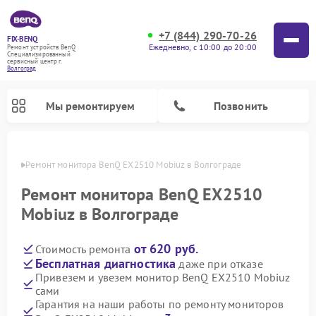
+7 (844) 290-70-26
FIX-BENQ
Ежедневно, с 10:00 до 20:00
Ремонт устройств BenQ
Специализированный
cервисный центр г.
Волгоград
Мы ремонтируем
Позвонить
граде
Ремонт монитора BenQ EX2510 Mobiuz в Волгограде
Ремонт интерактивных панелей BenQ
Ремонт монитора BenQ EX2510
Mobiuz в Волгограде
от 620 руб.
Стоимость ремонта
Бесплатная диагностика
даже при отказе
Привезем и увезем монитор BenQ EX2510 Mobiuz
сами
Гарантия на наши работы по ремонту мониторов