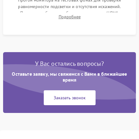
Прогон монитора на тестовых фонах для проверки
равномерности подсветки и отсутствия искажений.
Проверка работоспособности всех портов (HDMI,
Подробнее
DisplayPort, VGA) и кнопок управления под нагрузкой в
течение пары часов.
У Вас остались вопросы?
Оставьте заявку, мы свяжемся с Вами в ближайшее
время
Заказать звонок