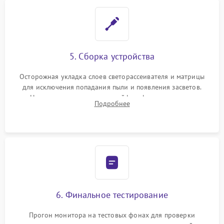
5. Сборка устройства
Осторожная укладка слоев светорассеивателя и матрицы
для исключения попадания пыли и появления засветов.
Надежное подключение шлейфов, фиксация плат и
Подробнее
аккуратное защелкивание пластикового корпуса монитора.
6. Финальное тестирование
Прогон монитора на тестовых фонах для проверки