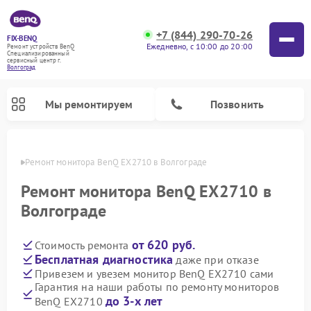
+7 (844) 290-70-26
FIX-BENQ
Ежедневно, с 10:00 до 20:00
Ремонт устройств BenQ
Специализированный
cервисный центр г.
Волгоград
Мы ремонтируем
Позвонить
граде
Ремонт монитора BenQ EX2710 в Волгограде
Ремонт интерактивных панелей BenQ
Ремонт монитора BenQ EX2710 в
Волгограде
от 620 руб.
Стоимость ремонта
Бесплатная диагностика
даже при отказе
Привезем и увезем монитор BenQ EX2710 сами
Гарантия на наши работы по ремонту мониторов
до 3-х лет
BenQ EX2710