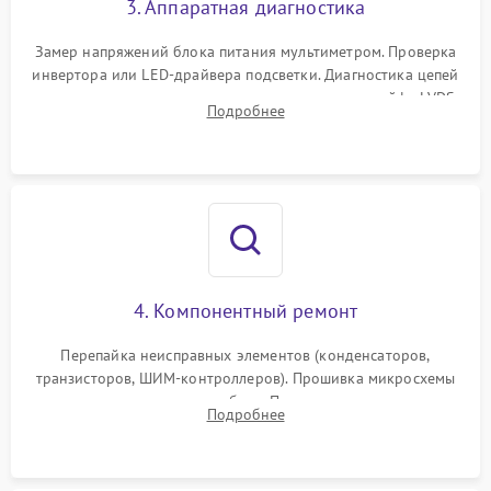
3. Аппаратная диагностика
Поломка системы защиты
1000 ₽
Подробнее →
от замыкания
Замер напряжений блока питания мультиметром. Проверка
инвертора или LED-драйвера подсветки. Диагностика цепей
питания скалера и тестирование сигналов на шлейфе LVDS
Подробнее
4. Компонентный ремонт
Перепайка неисправных элементов (конденсаторов,
транзисторов, ШИМ-контроллеров). Прошивка микросхемы
памяти при программных сбоях. При поломке подсветки —
Подробнее
разборка матрицы и замена выгоревших светодиодов.