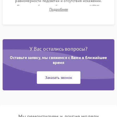
равномерности подсветки и отсутствия искажений.
Проверка работоспособности всех портов (HDMI,
Подробнее
DisplayPort, VGA) и кнопок управления под нагрузкой в
течение пары часов.
У Вас остались вопросы?
Оставьте заявку, мы свяжемся с Вами в ближайшее
время
Заказать звонок
Мы ремонтируем и другие модели