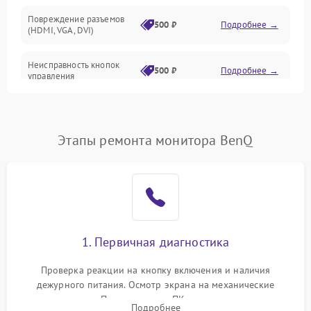
Повреждение разъемов
500 ₽
Подробнее →
(HDMI, VGA, DVI)
Неисправность кнопок
500 ₽
Подробнее →
управления
Поломка инвертора
1500 ₽
Подробнее →
Этапы ремонта монитора BenQ
Повреждение кабеля
500 ₽
Подробнее →
питания
Неисправность системы
1000 ₽
Подробнее →
защиты от перегрузок
Поломка системы
1. Первичная диагностика
автоматического
1000 ₽
Подробнее →
отключения
Проверка реакции на кнопку включения и наличия
дежурного питания. Осмотр экрана на механические
Неисправность системы
повреждения. Подключение к ПК для оценки вывода
защиты от короткого
1000 ₽
Подробнее →
Подробнее