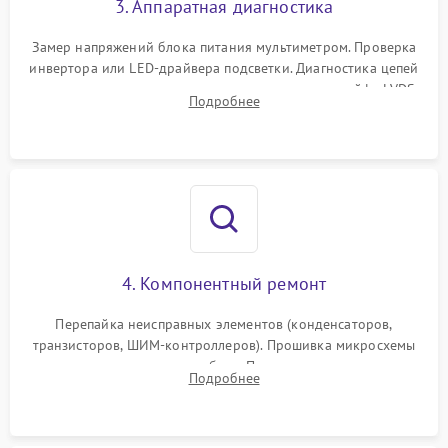
3. Аппаратная диагностика
Поломка системы защиты
1000 ₽
Подробнее →
от замыкания
Замер напряжений блока питания мультиметром. Проверка
инвертора или LED-драйвера подсветки. Диагностика цепей
питания скалера и тестирование сигналов на шлейфе LVDS
Подробнее
4. Компонентный ремонт
Перепайка неисправных элементов (конденсаторов,
транзисторов, ШИМ-контроллеров). Прошивка микросхемы
памяти при программных сбоях. При поломке подсветки —
Подробнее
разборка матрицы и замена выгоревших светодиодов.