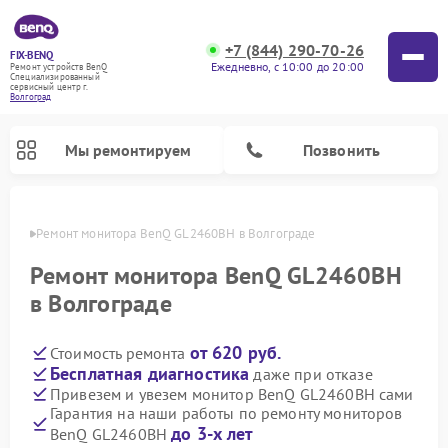
+7 (844) 290-70-26
FIX-BENQ
Ежедневно, с 10:00 до 20:00
Ремонт устройств BenQ
Специализированный
cервисный центр г.
Волгоград
Мы ремонтируем
Позвонить
граде
Ремонт монитора BenQ GL2460BH в Волгограде
Ремонт интерактивных панелей BenQ
Ремонт монитора BenQ GL2460BH
в Волгограде
от 620 руб.
Стоимость ремонта
Бесплатная диагностика
даже при отказе
Привезем и увезем монитор BenQ GL2460BH сами
Гарантия на наши работы по ремонту мониторов
до 3-х лет
BenQ GL2460BH