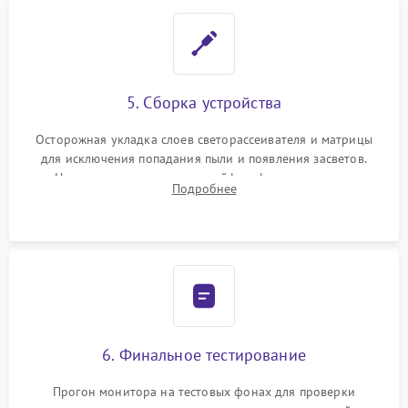
5. Сборка устройства
Осторожная укладка слоев светорассеивателя и матрицы
для исключения попадания пыли и появления засветов.
Надежное подключение шлейфов, фиксация плат и
Подробнее
аккуратное защелкивание пластикового корпуса монитора.
6. Финальное тестирование
Прогон монитора на тестовых фонах для проверки