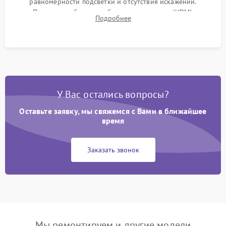
равномерности подсветки и отсутствия искажений.
Проверка работоспособности всех портов (HDMI,
Подробнее
DisplayPort, VGA) и кнопок управления под нагрузкой в
течение пары часов.
У Вас остались вопросы?
Оставьте заявку, мы свяжемся с Вами в ближайшее
время
Заказать звонок
Мы ремонтируем и другие модели