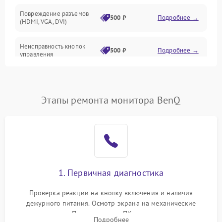
Повреждение разъемов
500 ₽
Подробнее →
(HDMI, VGA, DVI)
Неисправность кнопок
500 ₽
Подробнее →
управления
Поломка инвертора
1500 ₽
Подробнее →
Этапы ремонта монитора BenQ
Повреждение кабеля
500 ₽
Подробнее →
питания
Неисправность системы
1000 ₽
Подробнее →
защиты от перегрузок
Поломка системы
1. Первичная диагностика
автоматического
1000 ₽
Подробнее →
отключения
Проверка реакции на кнопку включения и наличия
дежурного питания. Осмотр экрана на механические
Неисправность системы
повреждения. Подключение к ПК для оценки вывода
защиты от короткого
1000 ₽
Подробнее →
Подробнее