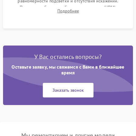
равномерности подсветки и отсутствия искажений.
Проверка работоспособности всех портов (HDMI,
Подробнее
DisplayPort, VGA) и кнопок управления под нагрузкой в
течение пары часов.
У Вас остались вопросы?
Оставьте заявку, мы свяжемся с Вами в ближайшее
время
Заказать звонок
Мы ремонтируем и другие модели