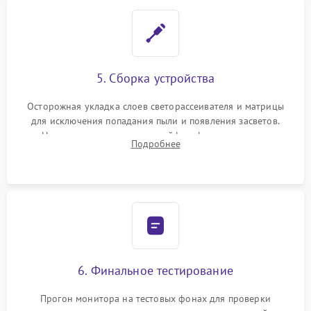
5. Сборка устройства
Осторожная укладка слоев светорассеивателя и матрицы
для исключения попадания пыли и появления засветов.
Надежное подключение шлейфов, фиксация плат и
Подробнее
аккуратное защелкивание пластикового корпуса монитора.
6. Финальное тестирование
Прогон монитора на тестовых фонах для проверки