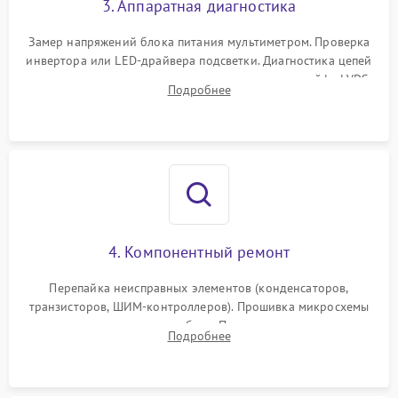
3. Аппаратная диагностика
Поломка системы защиты
1000 ₽
Подробнее →
от замыкания
Замер напряжений блока питания мультиметром. Проверка
инвертора или LED-драйвера подсветки. Диагностика цепей
питания скалера и тестирование сигналов на шлейфе LVDS
Подробнее
4. Компонентный ремонт
Перепайка неисправных элементов (конденсаторов,
транзисторов, ШИМ-контроллеров). Прошивка микросхемы
памяти при программных сбоях. При поломке подсветки —
Подробнее
разборка матрицы и замена выгоревших светодиодов.