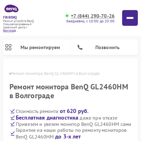
+7 (844) 290-70-26
FIX-BENQ
Ежедневно, с 10:00 до 20:00
Ремонт устройств BenQ
Специализированный
cервисный центр г.
Волгоград
Мы ремонтируем
Позвонить
граде
Ремонт монитора BenQ GL2460HM в Волгограде
Ремонт интерактивных панелей BenQ
Ремонт монитора BenQ GL2460HM
в Волгограде
от 620 руб.
Стоимость ремонта
Бесплатная диагностика
даже при отказе
Привезем и увезем монитор BenQ GL2460HM сами
Гарантия на наши работы по ремонту мониторов
до 3-х лет
BenQ GL2460HM