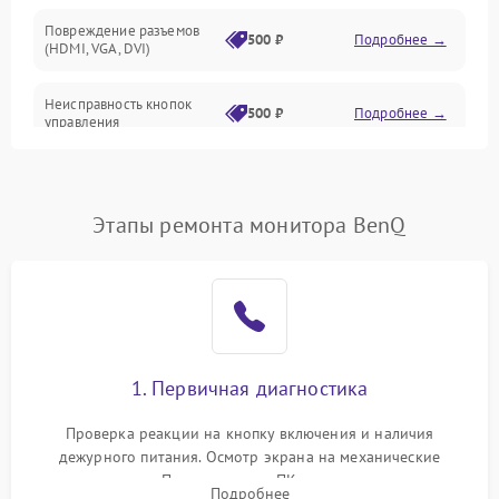
Повреждение разъемов
500 ₽
Подробнее →
(HDMI, VGA, DVI)
Неисправность кнопок
500 ₽
Подробнее →
управления
Поломка инвертора
1500 ₽
Подробнее →
Этапы ремонта монитора BenQ
Повреждение кабеля
500 ₽
Подробнее →
питания
Неисправность системы
1000 ₽
Подробнее →
защиты от перегрузок
Поломка системы
1. Первичная диагностика
автоматического
1000 ₽
Подробнее →
отключения
Проверка реакции на кнопку включения и наличия
дежурного питания. Осмотр экрана на механические
Неисправность системы
повреждения. Подключение к ПК для оценки вывода
защиты от короткого
1000 ₽
Подробнее →
Подробнее