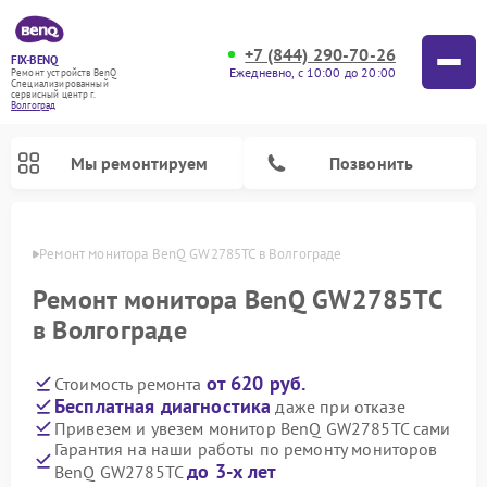
+7 (844) 290-70-26
FIX-BENQ
Ежедневно, с 10:00 до 20:00
Ремонт устройств BenQ
Специализированный
cервисный центр г.
Волгоград
Мы ремонтируем
Позвонить
граде
Ремонт монитора BenQ GW2785TC в Волгограде
Ремонт интерактивных панелей BenQ
Ремонт монитора BenQ GW2785TC
в Волгограде
от 620 руб.
Стоимость ремонта
Бесплатная диагностика
даже при отказе
Привезем и увезем монитор BenQ GW2785TC сами
Гарантия на наши работы по ремонту мониторов
до 3-х лет
BenQ GW2785TC