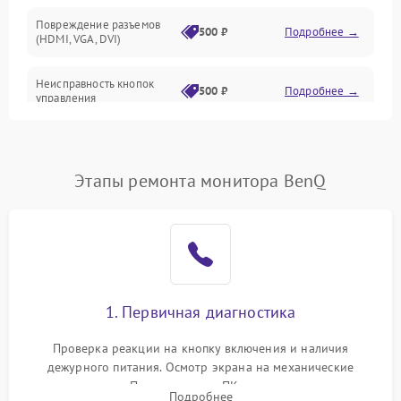
Повреждение разъемов
500 ₽
Подробнее →
(HDMI, VGA, DVI)
Неисправность кнопок
500 ₽
Подробнее →
управления
Поломка инвертора
1500 ₽
Подробнее →
Этапы ремонта монитора BenQ
Повреждение кабеля
500 ₽
Подробнее →
питания
Неисправность системы
1000 ₽
Подробнее →
защиты от перегрузок
Поломка системы
1. Первичная диагностика
автоматического
1000 ₽
Подробнее →
отключения
Проверка реакции на кнопку включения и наличия
дежурного питания. Осмотр экрана на механические
Неисправность системы
повреждения. Подключение к ПК для оценки вывода
защиты от короткого
1000 ₽
Подробнее →
Подробнее