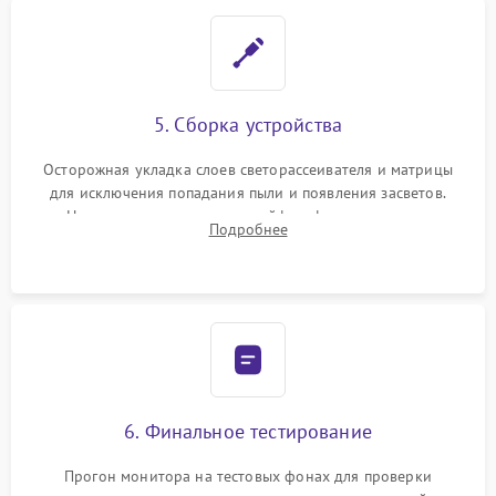
5. Сборка устройства
Осторожная укладка слоев светорассеивателя и матрицы
для исключения попадания пыли и появления засветов.
Надежное подключение шлейфов, фиксация плат и
Подробнее
аккуратное защелкивание пластикового корпуса монитора.
6. Финальное тестирование
Прогон монитора на тестовых фонах для проверки