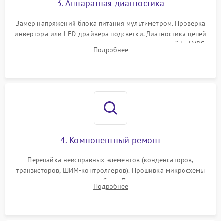
3. Аппаратная диагностика
Поломка системы защиты
1000 ₽
Подробнее →
от замыкания
Замер напряжений блока питания мультиметром. Проверка
инвертора или LED-драйвера подсветки. Диагностика цепей
питания скалера и тестирование сигналов на шлейфе LVDS
Подробнее
4. Компонентный ремонт
Перепайка неисправных элементов (конденсаторов,
транзисторов, ШИМ-контроллеров). Прошивка микросхемы
памяти при программных сбоях. При поломке подсветки —
Подробнее
разборка матрицы и замена выгоревших светодиодов.