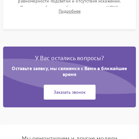
равномерности подсветки и отсутствия искажений.
Проверка работоспособности всех портов (HDMI,
Подробнее
DisplayPort, VGA) и кнопок управления под нагрузкой в
течение пары часов.
У Вас остались вопросы?
Оставьте заявку, мы свяжемся с Вами в ближайшее
время
Заказать звонок
Мы ремонтируем и другие модели