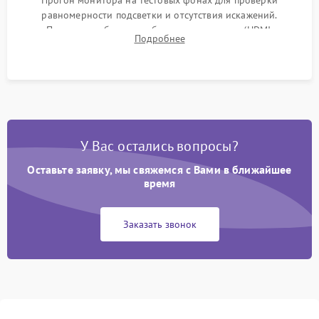
Прогон монитора на тестовых фонах для проверки
равномерности подсветки и отсутствия искажений.
Проверка работоспособности всех портов (HDMI,
Подробнее
DisplayPort, VGA) и кнопок управления под нагрузкой в
течение пары часов.
У Вас остались вопросы?
Оставьте заявку, мы свяжемся с Вами в ближайшее
время
Заказать звонок