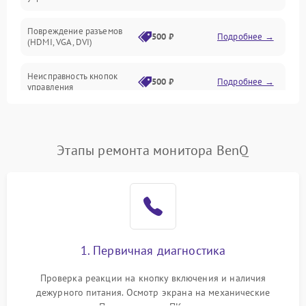
Повреждение разъемов
500 ₽
Подробнее →
(HDMI, VGA, DVI)
Неисправность кнопок
500 ₽
Подробнее →
управления
Поломка инвертора
1500 ₽
Подробнее →
Этапы ремонта монитора BenQ
Повреждение кабеля
500 ₽
Подробнее →
питания
Неисправность системы
1000 ₽
Подробнее →
защиты от перегрузок
Поломка системы
1. Первичная диагностика
автоматического
1000 ₽
Подробнее →
отключения
Проверка реакции на кнопку включения и наличия
дежурного питания. Осмотр экрана на механические
Неисправность системы