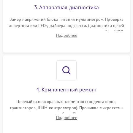
3. Аппаратная диагностика
Поломка системы защиты
1000 ₽
Подробнее →
от замыкания
Замер напряжений блока питания мультиметром. Проверка
инвертора или LED-драйвера подсветки. Диагностика цепей
питания скалера и тестирование сигналов на шлейфе LVDS
Подробнее
4. Компонентный ремонт
Перепайка неисправных элементов (конденсаторов,
транзисторов, ШИМ-контроллеров). Прошивка микросхемы
памяти при программных сбоях. При поломке подсветки —
Подробнее
разборка матрицы и замена выгоревших светодиодов.