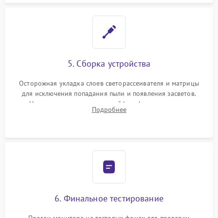
5. Сборка устройства
Осторожная укладка слоев светорассеивателя и матрицы
для исключения попадания пыли и появления засветов.
Надежное подключение шлейфов, фиксация плат и
Подробнее
аккуратное защелкивание пластикового корпуса монитора.
6. Финальное тестирование