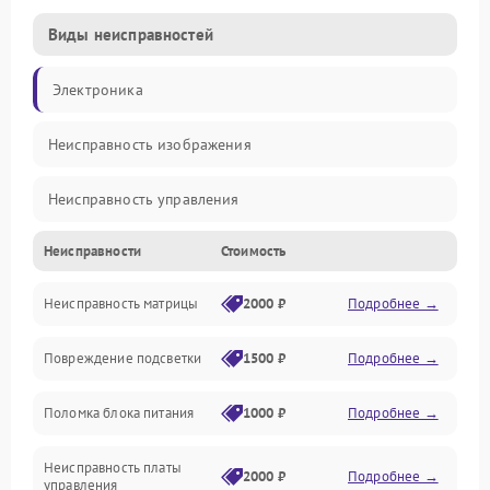
Виды неисправностей
Электроника
Неисправность изображения
Неисправность управления
Неисправности
Стоимость
Неисправность интерфейсов
Неисправность матрицы
2000 ₽
Подробнее →
Прочие неисправности
Повреждение подсветки
1500 ₽
Подробнее →
Неисправность звука
Поломка блока питания
1000 ₽
Подробнее →
Механические повреждения
Неисправность платы
2000 ₽
Подробнее →
управления