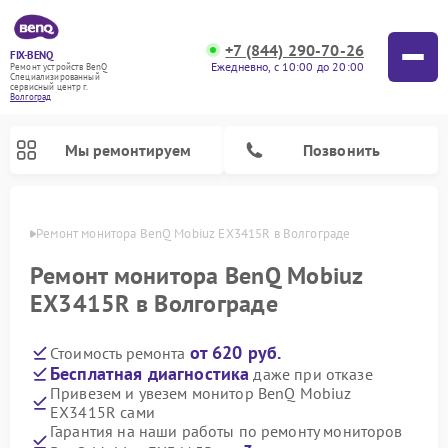
+7 (844) 290-70-26
FIX-BENQ
Ежедневно, с 10:00 до 20:00
Ремонт устройств BenQ
Специализированный
cервисный центр г.
Волгоград
Мы ремонтируем
Позвонить
граде
Ремонт монитора BenQ Mobiuz EX3415R в Волгограде
Ремонт интерактивных панелей BenQ
Ремонт монитора BenQ Mobiuz
EX3415R в Волгограде
от 620 руб.
Стоимость ремонта
Бесплатная диагностика
даже при отказе
Привезем и увезем монитор BenQ Mobiuz
EX3415R сами
Гарантия на наши работы по ремонту мониторов