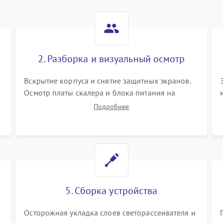
2. Разборка и визуальный осмотр
Вскрытие корпуса и снятие защитных экранов.
Осмотр платы скалера и блока питания на
К
наличие вздутых конденсаторов, прогаров,
Подробнее
окислений. Проверка надежности контактов и
целостности шлейфов матрицы.
5. Сборка устройства
Осторожная укладка слоев светорассеивателя и