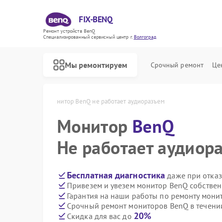
FIX-BENQ
Ремонт устройств BenQ
Специализированный cервисный центр г.
Волгоград
Мы ремонтируем
Срочный ремонт
Це
nQ в Волгограде
Монитор BenQ не работает аудиоразъем
Монитор
Ремонт интерактивных панелей BenQ
BenQ
Не работает аудиор
Бесплатная диагностика
даже при отказ
Привезем и увезем монитор BenQ собствен
Гарантия на наши работы по ремонту мон
Срочный ремонт мониторов BenQ в течени
20%
Скидка для вас до