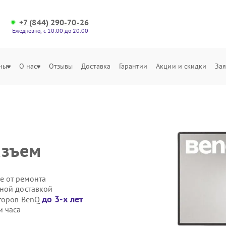
+7 (844) 290-70-26
Ежедневно, с 10:00 до 20:00
ны
О нас
Отзывы
Доставка
Гарантии
Акции и скидки
Зая
азъем
е от ремонта
ной доставкой
до 3-х лет
иторов BenQ
и часа