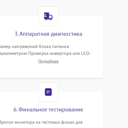
3. Аппаратная диагностика
Замер напряжений блока питания
мультиметром. Проверка инвертора или LED-
драйвера подсветки. Диагностика цепей
Подробнее
питания скалера и тестирование сигналов на
шлейфе LVDS
6. Финальное тестирование
Прогон монитора на тестовых фонах для