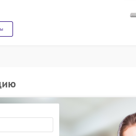
ны
цию