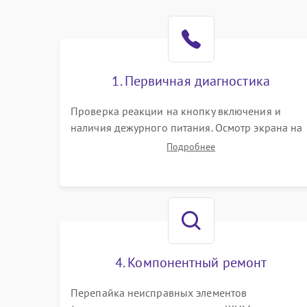
1. Первичная диагностика
Проверка реакции на кнопку включения и
наличия дежурного питания. Осмотр экрана на
механические повреждения. Подключение к П
Подробнее
для оценки вывода изображения, работы
подсветки и выявления артефактов на матрице.
4. Компонентный ремонт
Перепайка неисправных элементов