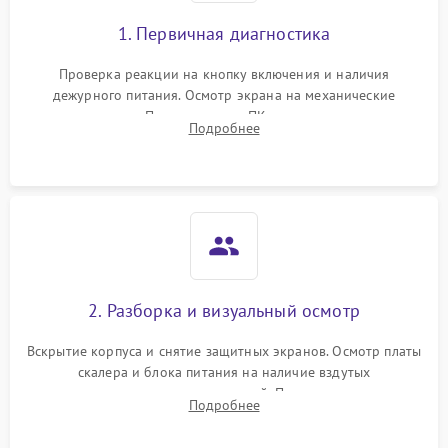
1. Первичная диагностика
Проверка реакции на кнопку включения и наличия
дежурного питания. Осмотр экрана на механические
повреждения. Подключение к ПК для оценки вывода
Подробнее
изображения, работы подсветки и выявления артефактов на
матрице.
2. Разборка и визуальный осмотр
Вскрытие корпуса и снятие защитных экранов. Осмотр платы
скалера и блока питания на наличие вздутых
конденсаторов, прогаров, окислений. Проверка надежности
Подробнее
контактов и целостности шлейфов матрицы.