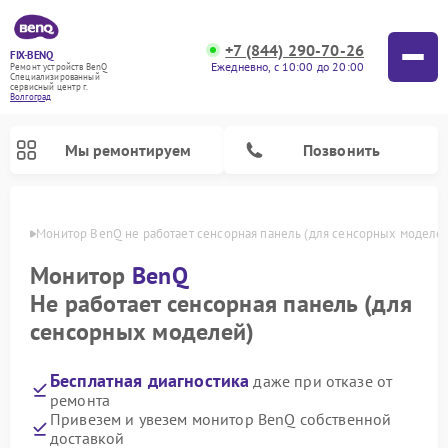
+7 (844) 290-70-26
FIX-BENQ
Ежедневно, с 10:00 до 20:00
Ремонт устройств BenQ
Специализированный
cервисный центр г.
Волгоград
Мы ремонтируем
Позвонить
граде
Монитор BenQ не работает сенсорная панель (для сенсорных моделе
Ремонт интерактивных панелей BenQ
Монитор
BenQ
Не работает сенсорная панель (для
сенсорных моделей)
Бесплатная диагностика
даже при отказе от
ремонта
Привезем и увезем монитор BenQ собственной
доставкой