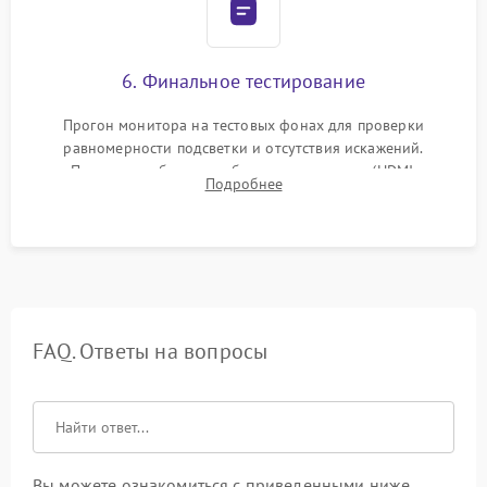
6. Финальное тестирование
Прогон монитора на тестовых фонах для проверки
равномерности подсветки и отсутствия искажений.
Проверка работоспособности всех портов (HDMI,
Подробнее
DisplayPort, VGA) и кнопок управления под нагрузкой в
течение пары часов.
FAQ. Ответы на вопросы
Вы можете ознакомиться с приведенными ниже