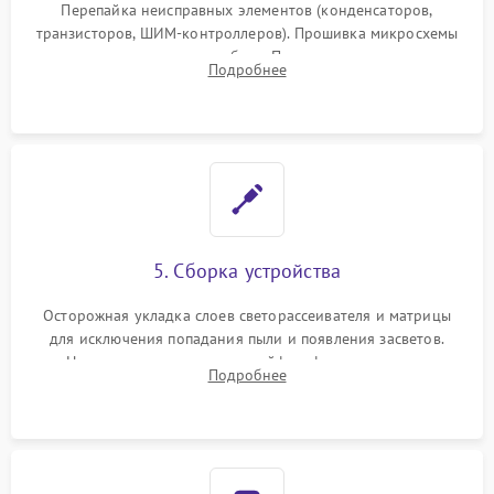
Перепайка неисправных элементов (конденсаторов,
транзисторов, ШИМ-контроллеров). Прошивка микросхемы
памяти при программных сбоях. При поломке подсветки —
Подробнее
разборка матрицы и замена выгоревших светодиодов.
5. Сборка устройства
Осторожная укладка слоев светорассеивателя и матрицы
для исключения попадания пыли и появления засветов.
Надежное подключение шлейфов, фиксация плат и
Подробнее
аккуратное защелкивание пластикового корпуса монитора.