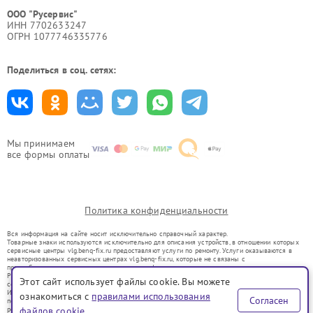
ООО "Русервис"
ИНН 7702633247
ОГРН 1077746335776
Поделиться в соц. сетях:
Мы принимаем
все формы оплаты
Политика конфиденциальности
Вся информация на сайте носит исключительно справочный характер.
Товарные знаки используются исключительно для описания устройств, в отношении которых
сервисные центры vlg.benq-fix.ru предоставляют услуги по ремонту. Услуги оказываются в
неавторизованных сервисных центрах vlg.benq-fix.ru, которые не связаны с
правообладателями товарных знаков или их официальными представителями.
Ремонт осуществляется для устройств, уже введенных в гражданский оборот в соответствии
Этот сайт использует файлы cookie. Вы можете
со статьей 1487 ГК РФ.
Использование товарных знаков не преследует цели индивидуализации услуг или введения
ознакомиться с
правилами использования
Согласен
потребителей в заблуждение, а служит для информирования о предоставляемых услугах по
ремонту техники указанных брендов.
файлов cookie