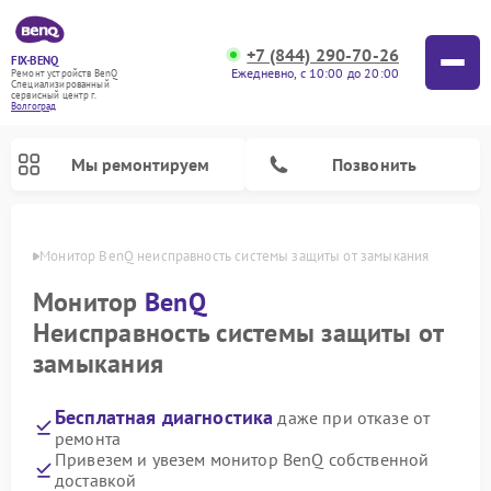
+7 (844) 290-70-26
FIX-BENQ
Ежедневно, с 10:00 до 20:00
Ремонт устройств BenQ
Специализированный
cервисный центр г.
Волгоград
Мы ремонтируем
Позвонить
граде
Монитор BenQ неисправность системы защиты от замыкания
Ремонт интерактивных панелей BenQ
Монитор
BenQ
Неисправность системы защиты от
замыкания
Бесплатная диагностика
даже при отказе от
ремонта
Привезем и увезем монитор BenQ собственной
доставкой