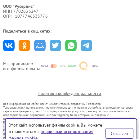
ООО "Русервис"
ИНН 7702633247
ОГРН 1077746335776
Поделиться в соц. сетях:
Мы принимаем
все формы оплаты
Политика конфиденциальности
Вся информация на сайте носит исключительно справочный характер.
Товарные знаки используются исключительно для описания устройств, в отношении которых
сервисные центры vlg.benq-fix.ru предоставляют услуги по ремонту. Услуги оказываются в
неавторизованных сервисных центрах vlg.benq-fix.ru, которые не связаны с
правообладателями товарных знаков или их официальными представителями.
Ремонт осуществляется для устройств, уже введенных в гражданский оборот в соответствии
Этот сайт использует файлы cookie. Вы можете
со статьей 1487 ГК РФ.
Использование товарных знаков не преследует цели индивидуализации услуг или введения
ознакомиться с
правилами использования
Согласен
потребителей в заблуждение, а служит для информирования о предоставляемых услугах по
ремонту техники указанных брендов.
файлов cookie