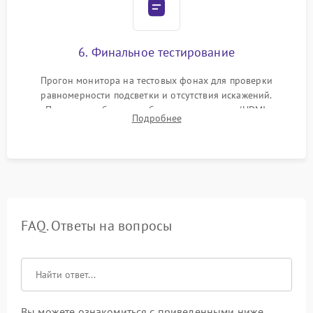
6. Финальное тестирование
Прогон монитора на тестовых фонах для проверки
равномерности подсветки и отсутствия искажений.
Проверка работоспособности всех портов (HDMI,
Подробнее
DisplayPort, VGA) и кнопок управления под нагрузкой в
течение пары часов.
FAQ. Ответы на вопросы
Вы можете ознакомиться с приведенными ниже