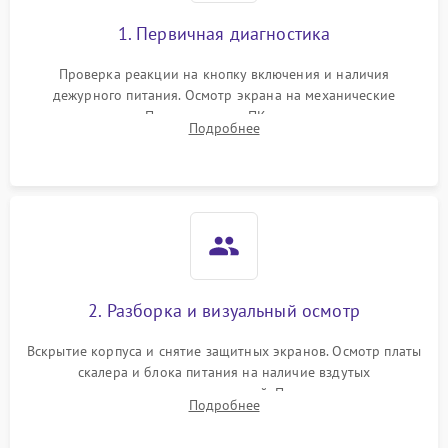
1. Первичная диагностика
Проверка реакции на кнопку включения и наличия
дежурного питания. Осмотр экрана на механические
повреждения. Подключение к ПК для оценки вывода
Подробнее
изображения, работы подсветки и выявления артефактов на
матрице.
2. Разборка и визуальный осмотр
Вскрытие корпуса и снятие защитных экранов. Осмотр платы
скалера и блока питания на наличие вздутых
конденсаторов, прогаров, окислений. Проверка надежности
Подробнее
контактов и целостности шлейфов матрицы.