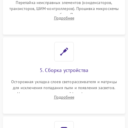
Перепайка неисправных элементов (конденсаторов,
транзисторов, ШИМ-контроллеров). Прошивка микросхемы
памяти при программных сбоях. При поломке подсветки —
Подробнее
разборка матрицы и замена выгоревших светодиодов.
5. Сборка устройства
Осторожная укладка слоев светорассеивателя и матрицы
для исключения попадания пыли и появления засветов.
Надежное подключение шлейфов, фиксация плат и
Подробнее
аккуратное защелкивание пластикового корпуса монитора.