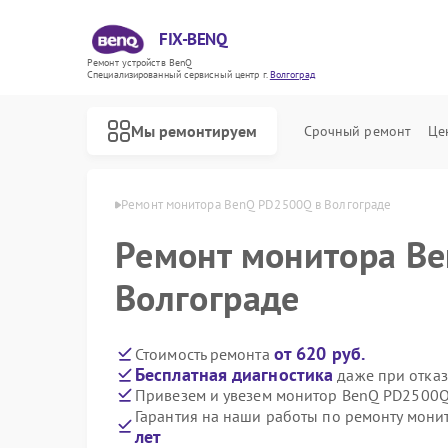
FIX-BENQ
Ремонт устройств BenQ
Специализированный cервисный центр г.
Волгоград
Мы ремонтируем
Срочный ремонт
Це
 BenQ в Волгограде
Ремонт монитора BenQ PD2500Q в Волгограде
Ремонт монитора B
Ремонт интерактивных панелей BenQ
Волгограде
от 620 руб.
Стоимость ремонта
Бесплатная диагностика
даже при отказ
Привезем и увезем монитор BenQ PD2500Q
Гарантия на наши работы по ремонту мон
лет