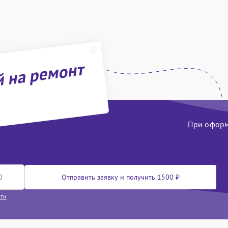
й на ремонт
При оформл
Отправить заявку и получить 1500 ₽
сти