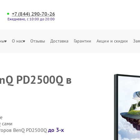
+7 (844) 290-70-26
Ежедневно, с 10:00 до 20:00
ны
О нас
Отзывы
Доставка
Гарантии
Акции и скидки
Зая
enQ PD2500Q в
е
 сами
до 3-х
иторов BenQ PD2500Q