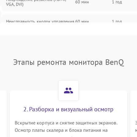
60 мин
1 год
VGA, DVI)
Неисправность кнопок управления
60 мин
1 год
Поломка инвертора
60 мин
1 год
Повреждение кабеля питания
60 мин
1 год
Этапы ремонта монитора BenQ
Неисправность системы защиты от
60 мин
1 год
перегрузок
Поломка системы автоматического
60 мин
1 год
отключения
2. Разборка и визуальный осмотр
Неисправность системы защиты от
60 мин
1 год
короткого замыкания
Вскрытие корпуса и снятие защитных экранов.
Осмотр платы скалера и блока питания на