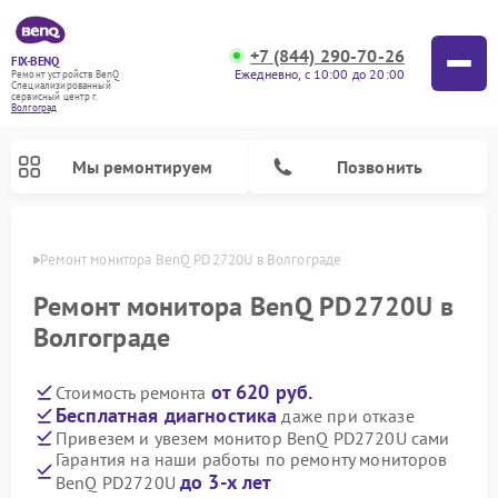
+7 (844) 290-70-26
FIX-BENQ
Ежедневно, с 10:00 до 20:00
Ремонт устройств BenQ
Специализированный
cервисный центр г.
Волгоград
Мы ремонтируем
Позвонить
граде
Ремонт монитора BenQ PD2720U в Волгограде
Ремонт интерактивных панелей BenQ
Ремонт монитора BenQ PD2720U в
Волгограде
от 620 руб.
Стоимость ремонта
Бесплатная диагностика
даже при отказе
Привезем и увезем монитор BenQ PD2720U сами
Гарантия на наши работы по ремонту мониторов
до 3-х лет
BenQ PD2720U