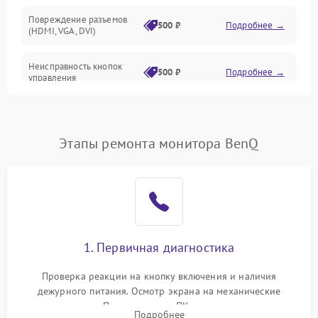
Повреждение разъемов
500 ₽
Подробнее →
(HDMI, VGA, DVI)
Неисправность кнопок
500 ₽
Подробнее →
управления
Поломка инвертора
1500 ₽
Подробнее →
Этапы ремонта монитора BenQ
Повреждение кабеля
500 ₽
Подробнее →
питания
Неисправность системы
1000 ₽
Подробнее →
защиты от перегрузок
Поломка системы
1. Первичная диагностика
автоматического
1000 ₽
Подробнее →
отключения
Проверка реакции на кнопку включения и наличия
дежурного питания. Осмотр экрана на механические
Неисправность системы
повреждения. Подключение к ПК для оценки вывода
защиты от короткого
1000 ₽
Подробнее →
Подробнее