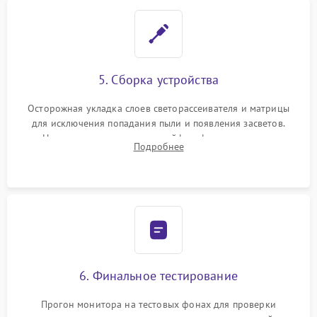
5. Сборка устройства
Осторожная укладка слоев светорассеивателя и матрицы
для исключения попадания пыли и появления засветов.
Надежное подключение шлейфов, фиксация плат и
Подробнее
аккуратное защелкивание пластикового корпуса монитора.
6. Финальное тестирование
Прогон монитора на тестовых фонах для проверки