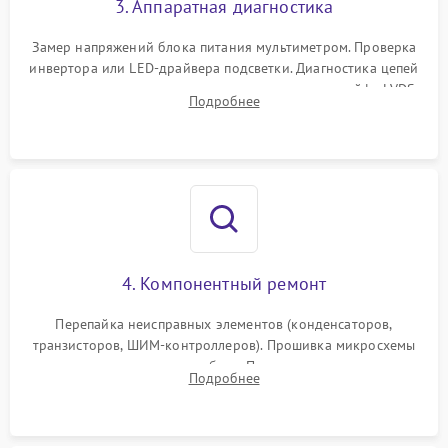
3. Аппаратная диагностика
Поломка системы защиты
1000 ₽
Подробнее →
от замыкания
Замер напряжений блока питания мультиметром. Проверка
инвертора или LED-драйвера подсветки. Диагностика цепей
питания скалера и тестирование сигналов на шлейфе LVDS
Подробнее
4. Компонентный ремонт
Перепайка неисправных элементов (конденсаторов,
транзисторов, ШИМ-контроллеров). Прошивка микросхемы
памяти при программных сбоях. При поломке подсветки —
Подробнее
разборка матрицы и замена выгоревших светодиодов.