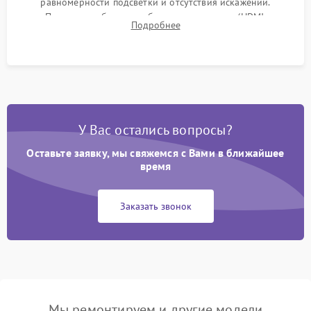
равномерности подсветки и отсутствия искажений.
Проверка работоспособности всех портов (HDMI,
Подробнее
DisplayPort, VGA) и кнопок управления под нагрузкой в
течение пары часов.
У Вас остались вопросы?
Оставьте заявку, мы свяжемся с Вами в ближайшее
время
Заказать звонок
Мы ремонтируем и другие модели