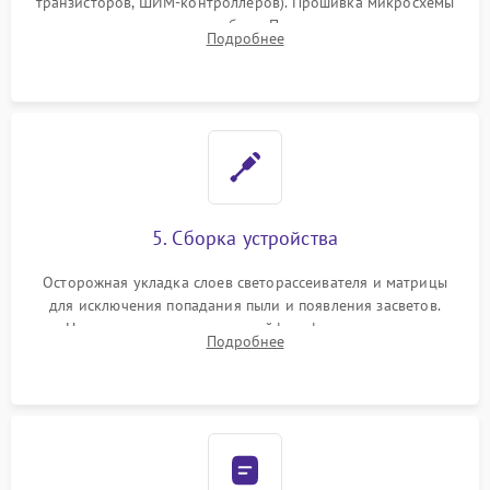
транзисторов, ШИМ-контроллеров). Прошивка микросхемы
памяти при программных сбоях. При поломке подсветки —
Подробнее
разборка матрицы и замена выгоревших светодиодов.
5. Сборка устройства
Осторожная укладка слоев светорассеивателя и матрицы
для исключения попадания пыли и появления засветов.
Надежное подключение шлейфов, фиксация плат и
Подробнее
аккуратное защелкивание пластикового корпуса монитора.