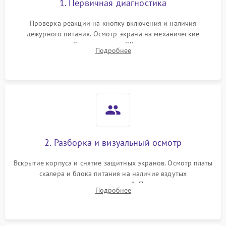
1. Первичная диагностика
Проверка реакции на кнопку включения и наличия
дежурного питания. Осмотр экрана на механические
повреждения. Подключение к ПК для оценки вывода
Подробнее
изображения, работы подсветки и выявления артефактов на
матрице.
2. Разборка и визуальный осмотр
Вскрытие корпуса и снятие защитных экранов. Осмотр платы
скалера и блока питания на наличие вздутых
конденсаторов, прогаров, окислений. Проверка надежности
Подробнее
контактов и целостности шлейфов матрицы.