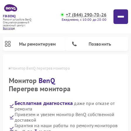
+7 (844) 290-70-26
FIX-BENQ
Ежедневно, с 10:00 до 20:00
Ремонт устройств BenQ
Специализированный
cервисный центр г.
Волгоград
Мы ремонтируем
Позвонить
граде
Монитор BenQ перегрев монитора
Ремонт интерактивных панелей BenQ
Монитор
BenQ
Перегрев монитора
Бесплатная диагностика
даже при отказе от
ремонта
Привезем и увезем монитор BenQ собственной
доставкой
Гарантия на наши работы по ремонту мониторов