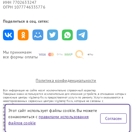
ИНН 7702633247
ОГРН 1077746335776
Поделиться в соц. сетях:
Мы принимаем
все формы оплаты
Политика конфиденциальности
Вся информация на сайте носит исключительно справочный характер.
Товарные знаки используются исключительно для описания устройств, в отношении которых
сервисные центры vlg.benq-fix.ru предоставляют услуги по ремонту. Услуги оказываются в
неавторизованных сервисных центрах vlg.benq-fix.ru, которые не связаны с
правообладателями товарных знаков или их официальными представителями.
Ремонт осуществляется для устройств, уже введенных в гражданский оборот в соответствии
Этот сайт использует файлы cookie. Вы можете
со статьей 1487 ГК РФ.
Использование товарных знаков не преследует цели индивидуализации услуг или введения
ознакомиться с
правилами использования
Согласен
потребителей в заблуждение, а служит для информирования о предоставляемых услугах по
ремонту техники указанных брендов.
файлов cookie
Представленная на сайте информация не является публичной офертой, определяемой
положениями Статьи 437(2) Гражданского кодекса РФ