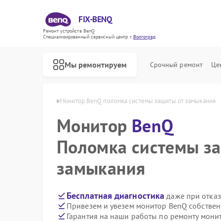
FIX-BENQ
Ремонт устройств BenQ
Специализированный cервисный центр г.
Волгоград
Мы ремонтируем
Срочный ремонт
Це
 BenQ в Волгограде
Монитор BenQ поломка системы защиты от замыкания
Монитор
Ремонт интерактивных панелей BenQ
BenQ
Поломка системы з
замыкания
Бесплатная диагностика
даже при отказ
Привезем и увезем монитор BenQ собствен
Гарантия на наши работы по ремонту мон