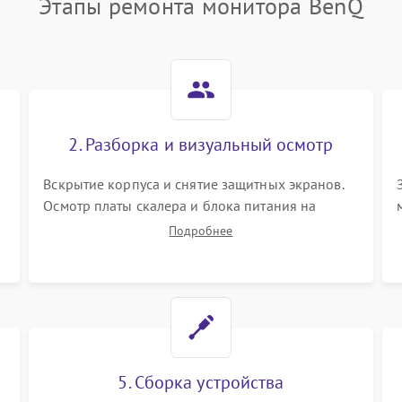
Этапы ремонта монитора BenQ
2. Разборка и визуальный осмотр
Вскрытие корпуса и снятие защитных экранов.
Осмотр платы скалера и блока питания на
К
наличие вздутых конденсаторов, прогаров,
Подробнее
окислений. Проверка надежности контактов и
целостности шлейфов матрицы.
5. Сборка устройства