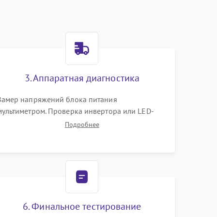
3. Аппаратная диагностика
Замер напряжений блока питания
мультиметром. Проверка инвертора или LED-
драйвера подсветки. Диагностика цепей
Подробнее
питания скалера и тестирование сигналов на
шлейфе LVDS
6. Финальное тестирование