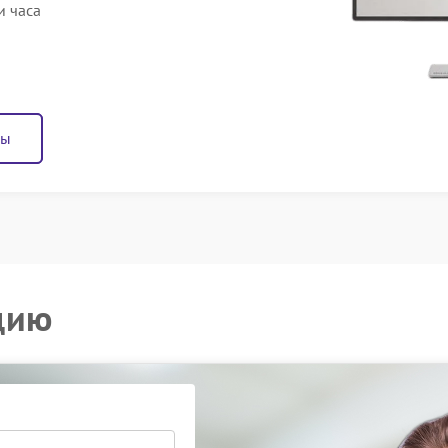
и часа
ны
цию