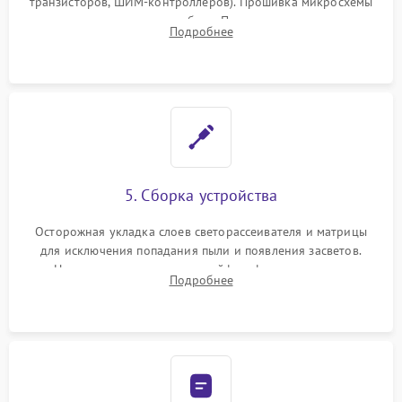
транзисторов, ШИМ-контроллеров). Прошивка микросхемы
памяти при программных сбоях. При поломке подсветки —
Подробнее
разборка матрицы и замена выгоревших светодиодов.
5. Сборка устройства
Осторожная укладка слоев светорассеивателя и матрицы
для исключения попадания пыли и появления засветов.
Надежное подключение шлейфов, фиксация плат и
Подробнее
аккуратное защелкивание пластикового корпуса монитора.