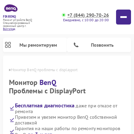
+7 (844) 290-70-26
FIX-BENQ
Ежедневно, с 10:00 до 20:00
Ремонт устройств BenQ
Специализированный
cервисный центр г.
Волгоград
Мы ремонтируем
Позвонить
граде
Монитор BenQ проблемы с displayport
Ремонт интерактивных панелей BenQ
Монитор
BenQ
Проблемы с DisplayPort
Бесплатная диагностика
даже при отказе от
ремонта
Привезем и увезем монитор BenQ собственной
доставкой
Гарантия на наши работы по ремонту мониторов