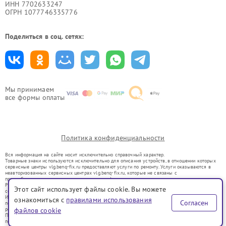
ИНН 7702633247
ОГРН 1077746335776
Поделиться в соц. сетях:
Мы принимаем
все формы оплаты
Политика конфиденциальности
Вся информация на сайте носит исключительно справочный характер.
Товарные знаки используются исключительно для описания устройств, в отношении которых
сервисные центры vlg.benq-fix.ru предоставляют услуги по ремонту. Услуги оказываются в
неавторизованных сервисных центрах vlg.benq-fix.ru, которые не связаны с
правообладателями товарных знаков или их официальными представителями.
Ремонт осуществляется для устройств, уже введенных в гражданский оборот в соответствии
Этот сайт использует файлы cookie. Вы можете
со статьей 1487 ГК РФ.
Использование товарных знаков не преследует цели индивидуализации услуг или введения
ознакомиться с
правилами использования
Согласен
потребителей в заблуждение, а служит для информирования о предоставляемых услугах по
ремонту техники указанных брендов.
файлов cookie
Представленная на сайте информация не является публичной офертой, определяемой
положениями Статьи 437(2) Гражданского кодекса РФ