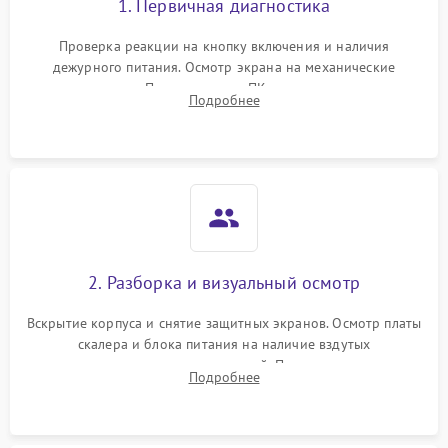
1. Первичная диагностика
Проверка реакции на кнопку включения и наличия
дежурного питания. Осмотр экрана на механические
повреждения. Подключение к ПК для оценки вывода
Подробнее
изображения, работы подсветки и выявления артефактов на
матрице.
2. Разборка и визуальный осмотр
Вскрытие корпуса и снятие защитных экранов. Осмотр платы
скалера и блока питания на наличие вздутых
конденсаторов, прогаров, окислений. Проверка надежности
Подробнее
контактов и целостности шлейфов матрицы.