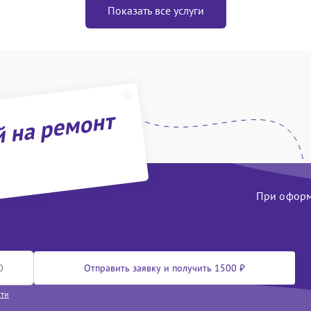
Показать все услуги
й на ремонт
При оформл
Отправить заявку и получить 1500 ₽
сти