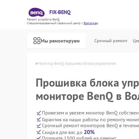
FIX-BENQ
Ремонт устройств BenQ
Специализированный cервисный центр г.
Волгоград
Мы ремонтируем
Срочный ремонт
Це
 BenQ в Волгограде
Монитор BenQ прошивка блока управления
Ремонт интерактивных панелей BenQ
Прошивка блока упр
мониторе BenQ в Во
Привезем и увезем монитор BenQ собствен
Гарантия на наши работы по ремонту мон
Срочный ремонт мониторов BenQ в течени
20%
Скидка для вас до
Получите 1500 рублей на ремонт