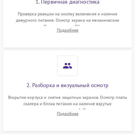
1. Первичная диагностика
Проверка реакции на кнопку включения и наличия
дежурного питания. Осмотр экрана на механические
повреждения. Подключение к ПК для оценки вывода
Подробнее
изображения, работы подсветки и выявления артефактов на
матрице.
2. Разборка и визуальный осмотр
Вскрытие корпуса и снятие защитных экранов. Осмотр платы
скалера и блока питания на наличие вздутых
конденсаторов, прогаров, окислений. Проверка надежности
Подробнее
контактов и целостности шлейфов матрицы.