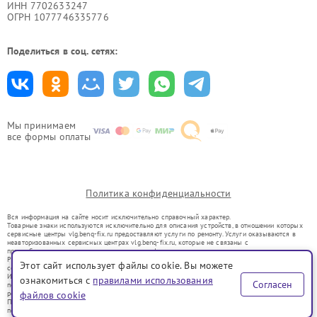
ИНН 7702633247
ОГРН 1077746335776
Поделиться в соц. сетях:
Мы принимаем
все формы оплаты
Политика конфиденциальности
Вся информация на сайте носит исключительно справочный характер.
Товарные знаки используются исключительно для описания устройств, в отношении которых
сервисные центры vlg.benq-fix.ru предоставляют услуги по ремонту. Услуги оказываются в
неавторизованных сервисных центрах vlg.benq-fix.ru, которые не связаны с
правообладателями товарных знаков или их официальными представителями.
Ремонт осуществляется для устройств, уже введенных в гражданский оборот в соответствии
Этот сайт использует файлы cookie. Вы можете
со статьей 1487 ГК РФ.
Использование товарных знаков не преследует цели индивидуализации услуг или введения
ознакомиться с
правилами использования
Согласен
потребителей в заблуждение, а служит для информирования о предоставляемых услугах по
ремонту техники указанных брендов.
файлов cookie
Представленная на сайте информация не является публичной офертой, определяемой
положениями Статьи 437(2) Гражданского кодекса РФ