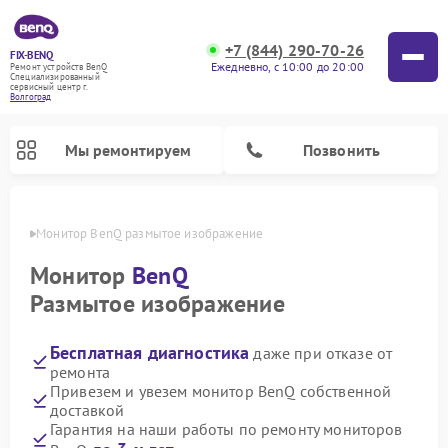
+7 (844) 290-70-26
FIX-BENQ
Ежедневно, с 10:00 до 20:00
Ремонт устройств BenQ
Специализированный
cервисный центр г.
Волгоград
Мы ремонтируем
Позвонить
граде
Монитор BenQ размытое изображение
Ремонт интерактивных панелей BenQ
Монитор
BenQ
Размытое изображение
Бесплатная диагностика
даже при отказе от
ремонта
Привезем и увезем монитор BenQ собственной
доставкой
Гарантия на наши работы по ремонту мониторов