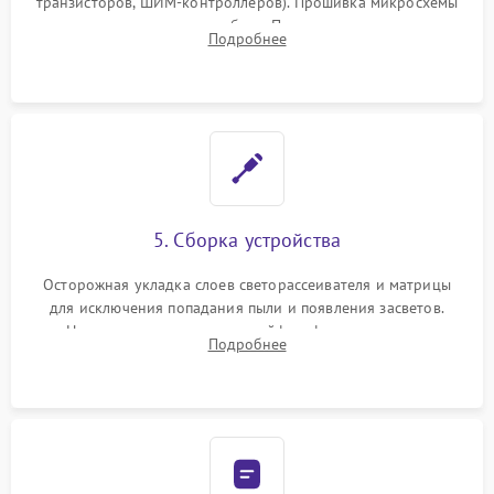
транзисторов, ШИМ-контроллеров). Прошивка микросхемы
памяти при программных сбоях. При поломке подсветки —
Подробнее
разборка матрицы и замена выгоревших светодиодов.
5. Сборка устройства
Осторожная укладка слоев светорассеивателя и матрицы
для исключения попадания пыли и появления засветов.
Надежное подключение шлейфов, фиксация плат и
Подробнее
аккуратное защелкивание пластикового корпуса монитора.