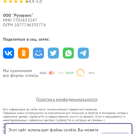
4.9-5.0
ООО "Русервис"
ИНН 7702633247
ОГРН 1077746335776
Поделиться в соц. сетях:
Мы принимаем
все формы оплаты
Политика конфиденциальности
Вся информация на сайте носит исключительно справочный характер.
Товарные знаки используются исключительно для описания устройств, в отношении которых
сервисные центры vlg.benq-fix.ru предоставляют услуги по ремонту. Услуги оказываются в
неавторизованных сервисных центрах vlg.benq-fix.ru, которые не связаны с
правообладателями товарных знаков или их официальными представителями.
Ремонт осуществляется для устройств, уже введенных в гражданский оборот в соответствии
Этот сайт использует файлы cookie. Вы можете
со статьей 1487 ГК РФ.