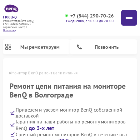
+7 (844) 290-70-26
FIX-BENQ
Ежедневно, с 10:00 до 20:00
Ремонт устройств BenQ
Специализированный
cервисный центр г.
Волгоград
Мы ремонтируем
Позвонить
граде
Монитор BenQ ремонт цепи питания
Ремонт интерактивных панелей BenQ
Ремонт цепи питания на мониторе
BenQ в Волгограде
Привезем и увезем монитор BenQ собственной
доставкой
Гарантия на наши работы по ремонту мониторов
до 3-х лет
BenQ
Срочный ремонт мониторов BenQ в течении часа