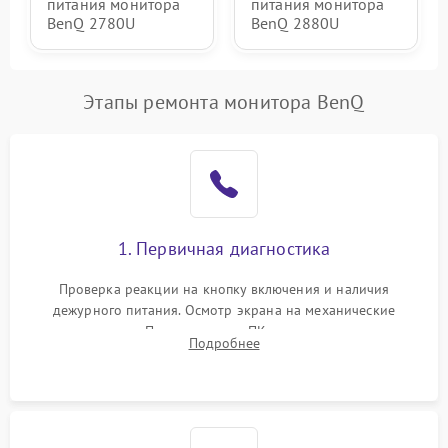
питания монитора
питания монитора
BenQ 2780U
BenQ 2880U
Этапы ремонта монитора BenQ
1. Первичная диагностика
Проверка реакции на кнопку включения и наличия
дежурного питания. Осмотр экрана на механические
повреждения. Подключение к ПК для оценки вывода
Подробнее
изображения, работы подсветки и выявления артефактов на
матрице.