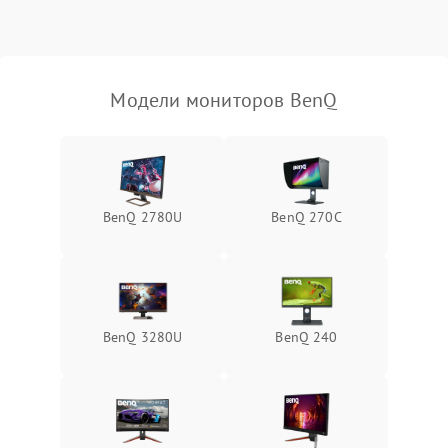
Неисправность системы
защиты от короткого
1000 ₽
Подробнее →
замыкания
Модели мониторов BenQ
Повреждение системы
1000 ₽
Подробнее →
защиты от перегрева
Неисправность системы
защиты от
1000 ₽
Подробнее →
BenQ 2780U
BenQ 270C
перенапряжения
Неисправность системы
1000 ₽
Подробнее →
защиты от замыкания
Повреждение системы
BenQ 3280U
BenQ 240
1000 ₽
Подробнее →
защиты от перегрузок
Неисправность системы
1000 ₽
Подробнее →
защиты от перегрева