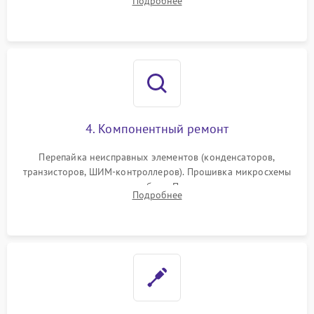
Подробнее
4. Компонентный ремонт
Перепайка неисправных элементов (конденсаторов,
транзисторов, ШИМ-контроллеров). Прошивка микросхемы
памяти при программных сбоях. При поломке подсветки —
Подробнее
разборка матрицы и замена выгоревших светодиодов.