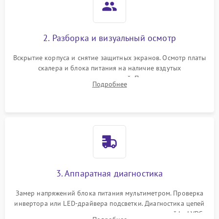
2. Разборка и визуальный осмотр
Вскрытие корпуса и снятие защитных экранов. Осмотр платы
скалера и блока питания на наличие вздутых
конденсаторов, прогаров, окислений. Проверка надежности
Подробнее
контактов и целостности шлейфов матрицы.
3. Аппаратная диагностика
Замер напряжений блока питания мультиметром. Проверка
инвертора или LED-драйвера подсветки. Диагностика цепей
питания скалера и тестирование сигналов на шлейфе LVDS