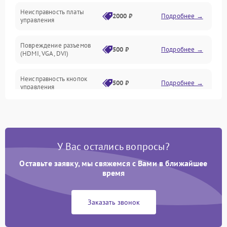
Неисправность платы
2000 ₽
Подробнее →
управления
Повреждение разъемов
500 ₽
Подробнее →
(HDMI, VGA, DVI)
Неисправность кнопок
500 ₽
Подробнее →
управления
Поломка инвертора
1500 ₽
Подробнее →
Повреждение кабеля
500 ₽
Подробнее →
У Вас остались вопросы?
питания
Оставьте заявку, мы свяжемся с Вами в ближайшее
Неисправность системы
время
1000 ₽
Подробнее →
защиты от перегрузок
Заказать звонок
Поломка системы
автоматического
1000 ₽
Подробнее →
отключения