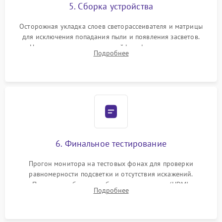
5. Сборка устройства
Осторожная укладка слоев светорассеивателя и матрицы
для исключения попадания пыли и появления засветов.
Надежное подключение шлейфов, фиксация плат и
Подробнее
аккуратное защелкивание пластикового корпуса монитора.
6. Финальное тестирование
Прогон монитора на тестовых фонах для проверки
равномерности подсветки и отсутствия искажений.
Проверка работоспособности всех портов (HDMI,
Подробнее
DisplayPort, VGA) и кнопок управления под нагрузкой в
течение пары часов.