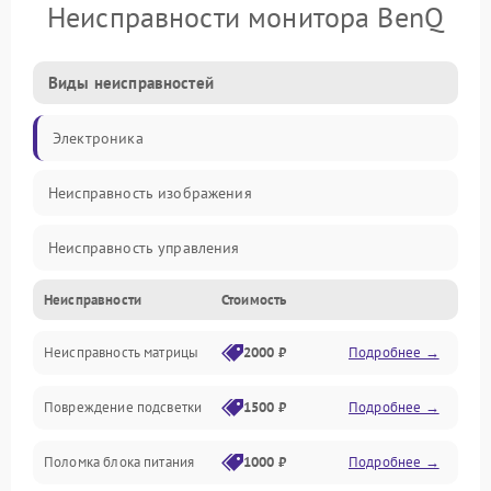
Неисправности монитора BenQ
Виды неисправностей
Электроника
Неисправность изображения
Неисправность управления
Неисправности
Стоимость
Неисправность интерфейсов
Неисправность матрицы
2000 ₽
Подробнее →
Прочие неисправности
Повреждение подсветки
1500 ₽
Подробнее →
Неисправность звука
Поломка блока питания
1000 ₽
Подробнее →
Механические повреждения