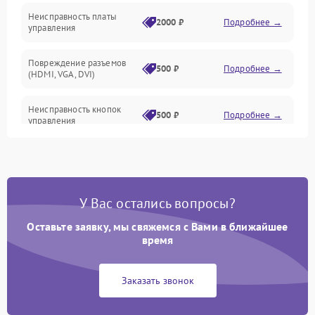
Неисправность платы
2000 ₽
Подробнее →
управления
Повреждение разъемов
500 ₽
Подробнее →
(HDMI, VGA, DVI)
Неисправность кнопок
500 ₽
Подробнее →
управления
Поломка инвертора
1500 ₽
Подробнее →
Повреждение кабеля
500 ₽
Подробнее →
У Вас остались вопросы?
питания
Оставьте заявку, мы свяжемся с Вами в ближайшее
Неисправность системы
время
1000 ₽
Подробнее →
защиты от перегрузок
Заказать звонок
Поломка системы
автоматического
1000 ₽
Подробнее →
отключения