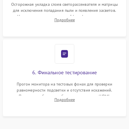
Осторожная укладка слоев светорассеивателя и матрицы
для исключения попадания пыли и появления засветов.
Надежное подключение шлейфов, фиксация плат и
Подробнее
аккуратное защелкивание пластикового корпуса монитора.
6. Финальное тестирование
Прогон монитора на тестовых фонах для проверки
равномерности подсветки и отсутствия искажений.
Проверка работоспособности всех портов (HDMI,
Подробнее
DisplayPort, VGA) и кнопок управления под нагрузкой в
течение пары часов.