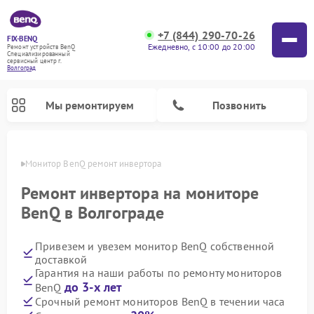
+7 (844) 290-70-26
FIX-BENQ
Ежедневно, с 10:00 до 20:00
Ремонт устройств BenQ
Специализированный
cервисный центр г.
Волгоград
Мы ремонтируем
Позвонить
граде
Монитор BenQ ремонт инвертора
Ремонт интерактивных панелей BenQ
Ремонт инвертора на мониторе
BenQ в Волгограде
Привезем и увезем монитор BenQ собственной
доставкой
Гарантия на наши работы по ремонту мониторов
до 3-х лет
BenQ
Срочный ремонт мониторов BenQ в течении часа