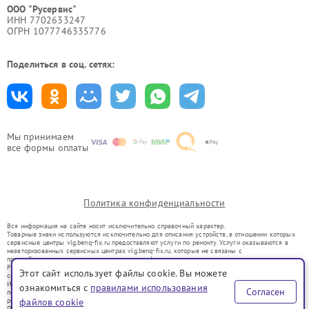
ООО "Русервис"
ИНН 7702633247
ОГРН 1077746335776
Поделиться в соц. сетях:
Мы принимаем
все формы оплаты
Политика конфиденциальности
Вся информация на сайте носит исключительно справочный характер.
Товарные знаки используются исключительно для описания устройств, в отношении которых
сервисные центры vlg.benq-fix.ru предоставляют услуги по ремонту. Услуги оказываются в
неавторизованных сервисных центрах vlg.benq-fix.ru, которые не связаны с
правообладателями товарных знаков или их официальными представителями.
Ремонт осуществляется для устройств, уже введенных в гражданский оборот в соответствии
Этот сайт использует файлы cookie. Вы можете
со статьей 1487 ГК РФ.
Использование товарных знаков не преследует цели индивидуализации услуг или введения
ознакомиться с
правилами использования
Согласен
потребителей в заблуждение, а служит для информирования о предоставляемых услугах по
ремонту техники указанных брендов.
файлов cookie
Представленная на сайте информация не является публичной офертой, определяемой