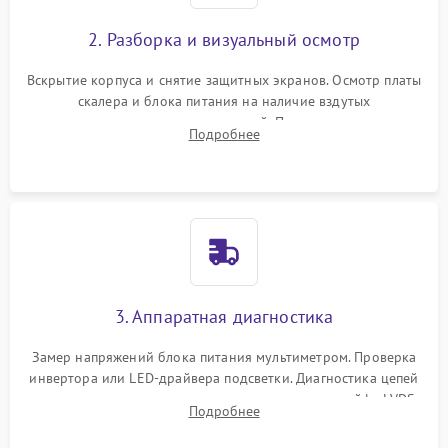
2. Разборка и визуальный осмотр
Вскрытие корпуса и снятие защитных экранов. Осмотр платы
скалера и блока питания на наличие вздутых
конденсаторов, прогаров, окислений. Проверка надежности
Подробнее
контактов и целостности шлейфов матрицы.
3. Аппаратная диагностика
Замер напряжений блока питания мультиметром. Проверка
инвертора или LED-драйвера подсветки. Диагностика цепей
питания скалера и тестирование сигналов на шлейфе LVDS
Подробнее