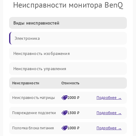
Неисправности монитора BenQ
Виды неисправностей
Электроника
Неисправность изображения
Неисправность управления
Неисправности
Стоимость
Неисправность интерфейсов
Неисправность матрицы
2000 ₽
Подробнее →
Прочие неисправности
Повреждение подсветки
1500 ₽
Подробнее →
Неисправность звука
Поломка блока питания
1000 ₽
Подробнее →
Механические повреждения