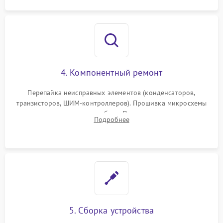
4. Компонентный ремонт
Перепайка неисправных элементов (конденсаторов,
транзисторов, ШИМ-контроллеров). Прошивка микросхемы
памяти при программных сбоях. При поломке подсветки —
Подробнее
разборка матрицы и замена выгоревших светодиодов.
5. Сборка устройства