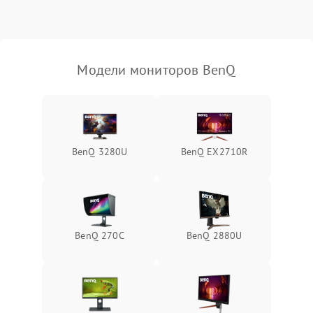
Неисправность системы
защиты от короткого
1000 ₽
Подробнее →
замыкания
Модели мониторов BenQ
Повреждение системы
1000 ₽
Подробнее →
защиты от перегрева
Неисправность системы
защиты от
1000 ₽
Подробнее →
BenQ 3280U
BenQ EX2710R
перенапряжения
Неисправность системы
1000 ₽
Подробнее →
защиты от замыкания
Повреждение системы
BenQ 270C
BenQ 2880U
1000 ₽
Подробнее →
защиты от перегрузок
Неисправность системы
1000 ₽
Подробнее →
защиты от перегрева