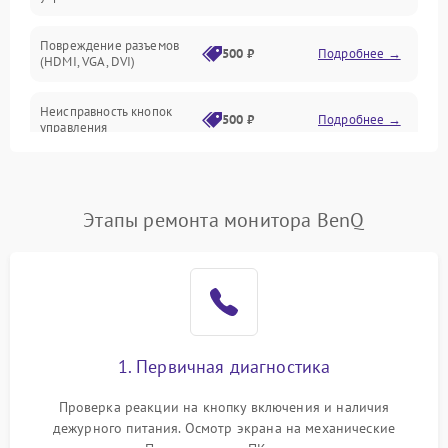
Повреждение разъемов
500 ₽
Подробнее →
(HDMI, VGA, DVI)
Неисправность кнопок
500 ₽
Подробнее →
управления
Поломка инвертора
1500 ₽
Подробнее →
Этапы ремонта монитора BenQ
Повреждение кабеля
500 ₽
Подробнее →
питания
Неисправность системы
1000 ₽
Подробнее →
защиты от перегрузок
Поломка системы
1. Первичная диагностика
автоматического
1000 ₽
Подробнее →
отключения
Проверка реакции на кнопку включения и наличия
дежурного питания. Осмотр экрана на механические
Неисправность системы