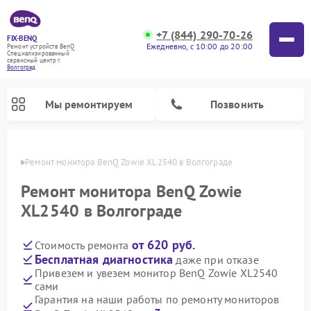
+7 (844) 290-70-26
FIX-BENQ
Ежедневно, с 10:00 до 20:00
Ремонт устройств BenQ
Специализированный
cервисный центр г.
Волгоград
Мы ремонтируем
Позвонить
граде
Ремонт монитора BenQ Zowie XL2540 в Волгограде
Ремонт интерактивных панелей BenQ
Ремонт монитора BenQ Zowie
XL2540 в Волгограде
от 620 руб.
Стоимость ремонта
Бесплатная диагностика
даже при отказе
Привезем и увезем монитор BenQ Zowie XL2540
сами
Гарантия на наши работы по ремонту мониторов