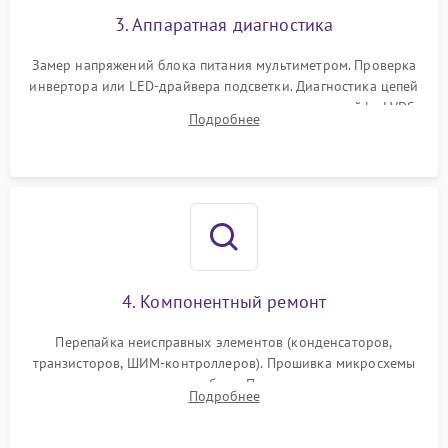
3. Аппаратная диагностика
Поломка системы защиты
1000 ₽
Подробнее →
от замыкания
Замер напряжений блока питания мультиметром. Проверка
инвертора или LED-драйвера подсветки. Диагностика цепей
питания скалера и тестирование сигналов на шлейфе LVDS
Подробнее
4. Компонентный ремонт
Перепайка неисправных элементов (конденсаторов,
транзисторов, ШИМ-контроллеров). Прошивка микросхемы
памяти при программных сбоях. При поломке подсветки —
Подробнее
разборка матрицы и замена выгоревших светодиодов.