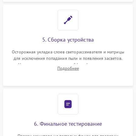
5. Сборка устройства
Осторожная укладка слоев светорассеивателя и матрицы
для исключения попадания пыли и появления засветов.
Надежное подключение шлейфов, фиксация плат и
Подробнее
аккуратное защелкивание пластикового корпуса монитора.
6. Финальное тестирование