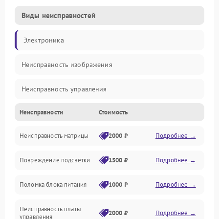
Виды неисправностей
Электроника
Неисправность изображения
Неисправность управления
Неисправности
Стоимость
Неисправность интерфейсов
Неисправность матрицы
2000 ₽
Подробнее →
Прочие неисправности
Повреждение подсветки
1500 ₽
Подробнее →
Неисправность звука
Поломка блока питания
1000 ₽
Подробнее →
Механические повреждения
Неисправность платы
2000 ₽
Подробнее →
управления