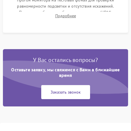
Прогон монитора на тестовых фонах для проверки
равномерности подсветки и отсутствия искажений.
Проверка работоспособности всех портов (HDMI,
Подробнее
DisplayPort, VGA) и кнопок управления под нагрузкой в
течение пары часов.
У Вас остались вопросы?
Оставьте заявку, мы свяжемся с Вами в ближайшее
время
Заказать звонок