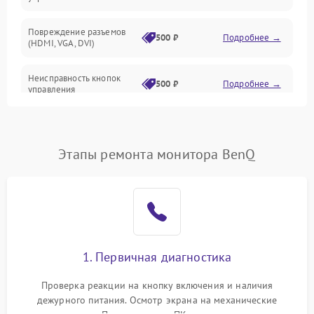
Повреждение разъемов
500 ₽
Подробнее →
(HDMI, VGA, DVI)
Неисправность кнопок
500 ₽
Подробнее →
управления
Поломка инвертора
1500 ₽
Подробнее →
Этапы ремонта монитора BenQ
Повреждение кабеля
500 ₽
Подробнее →
питания
Неисправность системы
1000 ₽
Подробнее →
защиты от перегрузок
Поломка системы
1. Первичная диагностика
автоматического
1000 ₽
Подробнее →
отключения
Проверка реакции на кнопку включения и наличия
дежурного питания. Осмотр экрана на механические
Неисправность системы