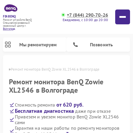
+7 (844) 290-70-26
FIX-BENQ
Ежедневно, с 10:00 до 20:00
Ремонт устройств BenQ
Специализированный
cервисный центр г.
Волгоград
Мы ремонтируем
Позвонить
граде
Ремонт монитора BenQ Zowie XL2546 в Волгограде
Ремонт интерактивных панелей BenQ
Ремонт монитора BenQ Zowie
XL2546 в Волгограде
от 620 руб.
Стоимость ремонта
Бесплатная диагностика
даже при отказе
Привезем и увезем монитор BenQ Zowie XL2546
сами
Гарантия на наши работы по ремонту мониторов