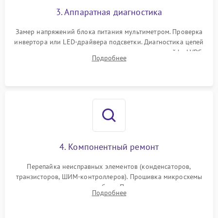
3. Аппаратная диагностика
Поломка системы защиты
1000 ₽
Подробнее →
от замыкания
Замер напряжений блока питания мультиметром. Проверка
инвертора или LED-драйвера подсветки. Диагностика цепей
питания скалера и тестирование сигналов на шлейфе LVDS
Подробнее
4. Компонентный ремонт
Перепайка неисправных элементов (конденсаторов,
транзисторов, ШИМ-контроллеров). Прошивка микросхемы
памяти при программных сбоях. При поломке подсветки —
Подробнее
разборка матрицы и замена выгоревших светодиодов.