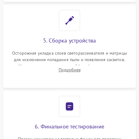
5. Сборка устройства
Осторожная укладка слоев светорассеивателя и матрицы
для исключения попадания пыли и появления засветов.
Надежное подключение шлейфов, фиксация плат и
Подробнее
аккуратное защелкивание пластикового корпуса монитора.
6. Финальное тестирование