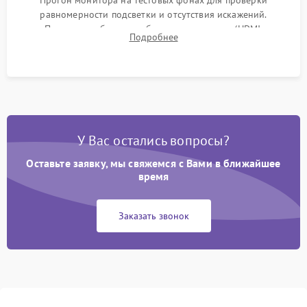
Прогон монитора на тестовых фонах для проверки
равномерности подсветки и отсутствия искажений.
Проверка работоспособности всех портов (HDMI,
Подробнее
DisplayPort, VGA) и кнопок управления под нагрузкой в
течение пары часов.
У Вас остались вопросы?
Оставьте заявку, мы свяжемся с Вами в ближайшее
время
Заказать звонок