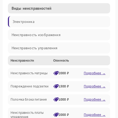
Виды неисправностей
Электроника
Неисправность изображения
Неисправность управления
Неисправности
Стоимость
Неисправность интерфейсов
Неисправность матрицы
2000 ₽
Подробнее →
Прочие неисправности
Повреждение подсветки
1500 ₽
Подробнее →
Неисправность звука
Поломка блока питания
1000 ₽
Подробнее →
Механические повреждения
Неисправность платы
2000 ₽
Подробнее →
управления