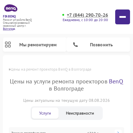
+7 (844) 290-70-26
FIX-BENQ
Ежедневно, с 10:00 до 20:00
Ремонт устройств BenQ
Специализированный
cервисный центр г.
Волгоград
Мы ремонтируем
Позвонить
Цены
Цены на ремонт проектора BenQ в Волгограде
Ремонт интерактивных панелей BenQ
Цены на услуги ремонта проекторов
BenQ
в Волгограде
Цены актуальны на текущую дату 08.08.2026
Услуги
Неисправности
Замена светофильтра