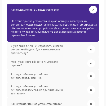
Какие документы вы предоставляете?
На этапе приема устройства на диагностику и последующий
ремонт вам будет предоставлен заказ-наряд с указанием страховых
обязательств на ваше устройство. Далее, после выполнения работ
по ремонту техники, вы получите акт выполненных работ и
гарантийный талон.
Я уже знаю в чем неисправность и какой
ремонт необходим. Для чего проводить
диагностику?
Мне нужен срочный ремонт. Сможете
сделать?
Я хочу, чтобы мое устройство
ремонтировали при мне.
Я хочу, чтобы мое устройство
ремонтировалось только оригинальными
запчастями.
Как я узнаю, что мое устройство готово?