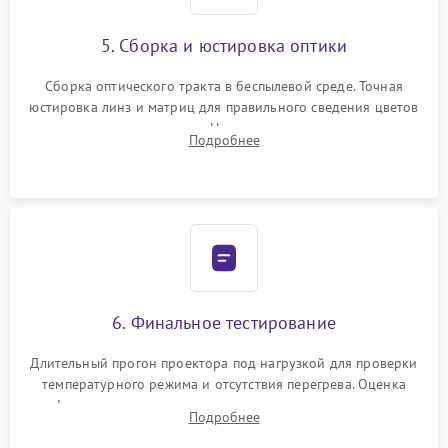
5. Сборка и юстировка оптики
Сборка оптического тракта в беспылевой среде. Точная
юстировка линз и матриц для правильного сведения цветов
и устранения размытия. Надежное подключение всех
Подробнее
шлейфов, установка датчиков и закрытие корпуса
устройства.
6. Финальное тестирование
Длительный прогон проектора под нагрузкой для проверки
температурного режима и отсутствия перегрева. Оценка
фокуса, контрастности и цветопередачи на тестовых
Подробнее
таблицах. Проверка работы всех видеовходов и кнопок
управления.