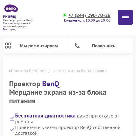
+7 (844) 290-70-26
FIX-BENQ
Ежедневно, с 10:00 до 20:00
Ремонт устройств BenQ
Специализированный
cервисный центр г.
Волгоград
Мы ремонтируем
Позвонить
граде
Проектор BenQ мерцание экрана из-за блока питания
Ремонт интерактивных панелей BenQ
Проектор
BenQ
Мерцание экрана из-за блока
питания
Бесплатная диагностика
даже при отказе от
ремонта
Привезем и увезем проектор BenQ собственной
доставкой