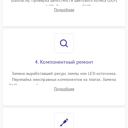
(балласте). Проверка целостности цветового колеса (DLP)
или поляризаторов (LCD). Тестирование DMD-чипа, датчиков
Подробнее
температуры и оптопар с помощью мультиметра и
осциллографа.
4. Компонентный ремонт
Замена выработавшей ресурс лампы или LED-источника.
Перепайка неисправных компонентов на платах. Замена
DMD-чипа при битых пикселях, установка нового цветового
Подробнее
колеса или восстановление сгоревших поляризационных
пленок.