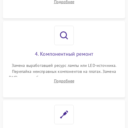
Подробнее
температуры и оптопар с помощью мультиметра и
осциллографа.
4. Компонентный ремонт
Замена выработавшей ресурс лампы или LED-источника.
Перепайка неисправных компонентов на платах. Замена
DMD-чипа при битых пикселях, установка нового цветового
Подробнее
колеса или восстановление сгоревших поляризационных
пленок.