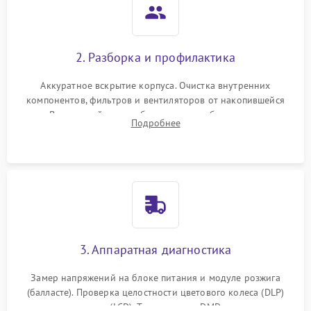
2. Разборка и профилактика
Аккуратное вскрытие корпуса. Очистка внутренних
компонентов, фильтров и вентиляторов от накопившейся
пыли. Визуальный осмотр блока питания, балласта лампы и
Подробнее
материнской платы на наличие прогаров или вздутых
элементов.
3. Аппаратная диагностика
Замер напряжений на блоке питания и модуле розжига
(балласте). Проверка целостности цветового колеса (DLP)
или поляризаторов (LCD). Тестирование DMD-чипа, датчиков