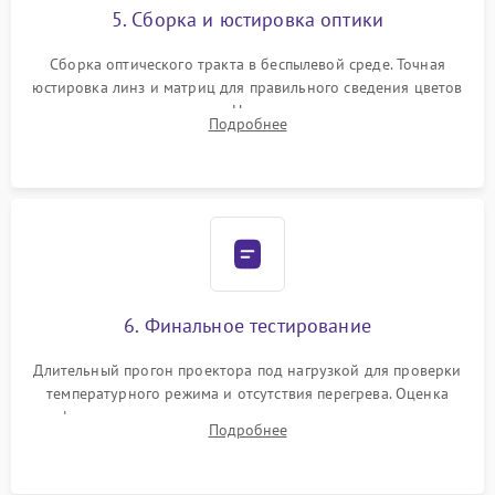
5. Сборка и юстировка оптики
Сборка оптического тракта в беспылевой среде. Точная
юстировка линз и матриц для правильного сведения цветов
и устранения размытия. Надежное подключение всех
Подробнее
шлейфов, установка датчиков и закрытие корпуса
устройства.
6. Финальное тестирование
Длительный прогон проектора под нагрузкой для проверки
температурного режима и отсутствия перегрева. Оценка
фокуса, контрастности и цветопередачи на тестовых
Подробнее
таблицах. Проверка работы всех видеовходов и кнопок
управления.