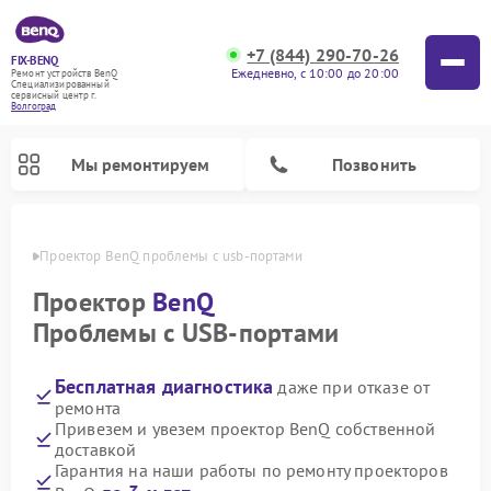
+7 (844) 290-70-26
FIX-BENQ
Ежедневно, с 10:00 до 20:00
Ремонт устройств BenQ
Специализированный
cервисный центр г.
Волгоград
Мы ремонтируем
Позвонить
граде
Проектор BenQ проблемы с usb-портами
Ремонт интерактивных панелей BenQ
Проектор
BenQ
Проблемы с USB-портами
Бесплатная диагностика
даже при отказе от
ремонта
Привезем и увезем проектор BenQ собственной
доставкой
Гарантия на наши работы по ремонту проекторов