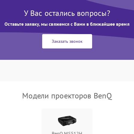
Неравномерная подсветка экрана
85 мин
1 год
У Вас остались вопросы?
Оставьте заявку, мы свяжемся с Вами в ближайшее время
Не работает автоматическая
80 мин
1 год
коррекция трапеции (Keystone)
Заказать звонок
Проблемы с масштабированием
80 мин
1 год
изображения
Модели проекторов BenQ
BenQ MS512H