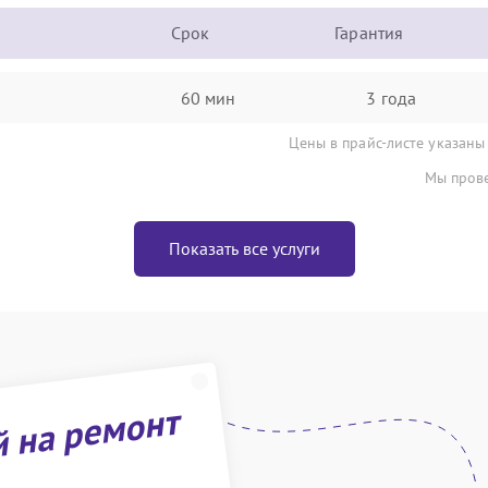
Срок
Гарантия
60 мин
3 года
Цены в прайс-листе указаны
Мы прове
Показать все услуги
й на ремонт