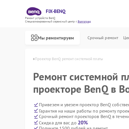
FIX-BENQ
Ремонт устройств BenQ
Специализированный cервисный центр г.
Волгоград
Мы ремонтируем
Срочный ремонт
Це
 BenQ в Волгограде
Проектор BenQ ремонт системной платы
Ремонт интерактивных панелей BenQ
Ремонт системной п
проекторе BenQ в В
Привезем и увезем проектор BenQ собстве
Гарантия на наши работы по ремонту про
Срочный ремонт проекторов BenQ в течени
20%
Скидка для вас до
Получите 1500 рублей на ремонт