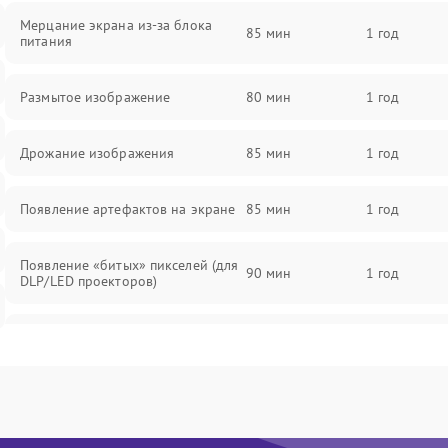
Мерцание экрана из-за блока
85 мин
1 год
питания
Размытое изображение
80 мин
1 год
Дрожание изображения
85 мин
1 год
Появление артефактов на экране
85 мин
1 год
Появление «битых» пикселей (для
90 мин
1 год
DLP/LED проекторов)
Залипание изображения (image
85 мин
1 год
retention)
Нестабильная яркость или
80 мин
1 год
контраст