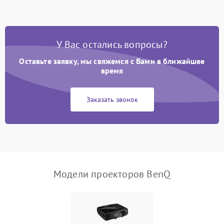
(image retention)
Нестабильная яркость или
4000 ₽
Подробнее →
контраст
У Вас остались вопросы?
Неравномерная подсветка
Оставьте заявку, мы свяжемся с Вами в ближайшее
4500 ₽
Подробнее →
экрана
время
Не работает
Заказать звонок
автоматическая коррекция
3000 ₽
Подробнее →
трапеции (Keystone)
Проблемы с
масштабированием
3500 ₽
Подробнее →
изображения
Модели проекторов BenQ