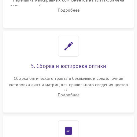
Перепайка неисправных компонентов на платах. Замена
DMD-чипа при битых пикселях, установка нового цветового
Подробнее
колеса или восстановление сгоревших поляризационных
пленок.
5. Сборка и юстировка оптики
Сборка оптического тракта в беспылевой среде. Точная
юстировка линз и матриц для правильного сведения цветов
и устранения размытия. Надежное подключение всех
Подробнее
шлейфов, установка датчиков и закрытие корпуса
устройства.