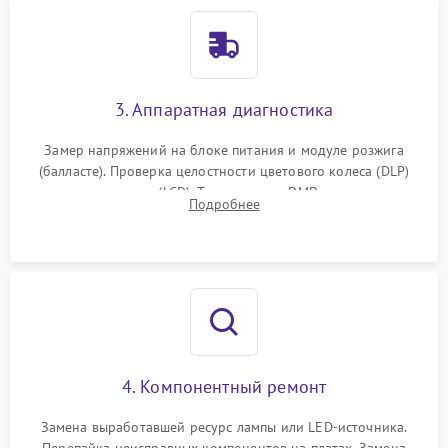
3. Аппаратная диагностика
Замер напряжений на блоке питания и модуле розжига
(балласте). Проверка целостности цветового колеса (DLP)
или поляризаторов (LCD). Тестирование DMD-чипа, датчиков
Подробнее
температуры и оптопар с помощью мультиметра и
осциллографа.
4. Компонентный ремонт
Замена выработавшей ресурс лампы или LED-источника.