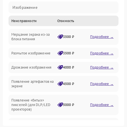
Изображение
Неисправности
Стоимость
Лампа подсветки
Мерцание экрана из-за
Неисправность управления и интерфейсов
3500 ₽
Подробнее →
блока питания
Прочие неисправности
Размытое изображение
3500 ₽
Подробнее →
Режим работы
Дрожание изображения
4000 ₽
Подробнее →
Неисправность звука
Появление артефактов на
4500 ₽
Подробнее →
экране
Появление «битых»
пикселей (для DLP/LED
5000 ₽
Подробнее →
проекторов)
Залипание изображения
4500 ₽
Подробнее →