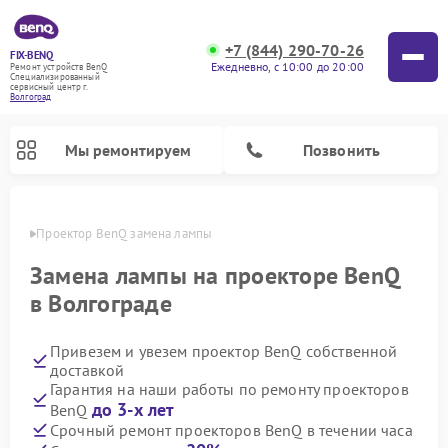
+7 (844) 290-70-26
FIX-BENQ
Ежедневно, с 10:00 до 20:00
Ремонт устройств BenQ
Специализированный
cервисный центр г.
Волгоград
Мы ремонтируем
Позвонить
граде
Проектор BenQ замена лампы
Ремонт интерактивных панелей BenQ
Замена лампы на проекторе BenQ
в Волгограде
Привезем и увезем проектор BenQ собственной
доставкой
Гарантия на наши работы по ремонту проекторов
до 3-х лет
BenQ
Срочный ремонт проекторов BenQ в течении часа