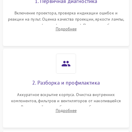
1. Первичная диагностика
Включение проектора, проверка индикации ошибок и
реакции на пульт. Оценка качества проекции, яркости лампы,
наличия артефактов (точки, пятна). Проверка работы
Подробнее
системы охлаждения по уровню шума вентиляторов.
2. Разборка и профилактика
Аккуратное вскрытие корпуса. Очистка внутренних
компонентов, фильтров и вентиляторов от накопившейся
пыли. Визуальный осмотр блока питания, балласта лампы и
Подробнее
материнской платы на наличие прогаров или вздутых
элементов.